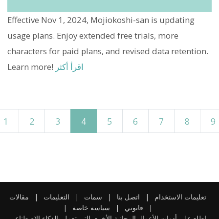
Effective Nov 1, 2024, Mojiokoshi-san is updating
usage plans. Enjoy extended free trials, more
characters for paid plans, and revised data retention.
اقرأ أكثر
Learn more!
1
2
3
4
5
6
7
8
9
تعليمات الاستخدام
|
اتصل بنا
|
سمات
|
التعليمات
|
مقالات
|
قانوني
|
سياسة خاصة
|
اطلع على أدوات الأعمال المجانية الأخرى التي تعمل بالذكاء الاصطناعي