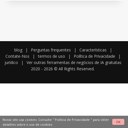
blog
|
Perguntas frequentes
|
Características
|
Contate-Nos
|
termos de uso
|
Política de Privacidade
|
jurídico
|
Ver outras ferramentas de negócios de IA gratuitas
2020 -
2026
© All Rights Reserved.
Nosso site usa cookies. Consulte "
Política de Privacidade
" para obter
OK
detalhes sobre o uso de cookies.