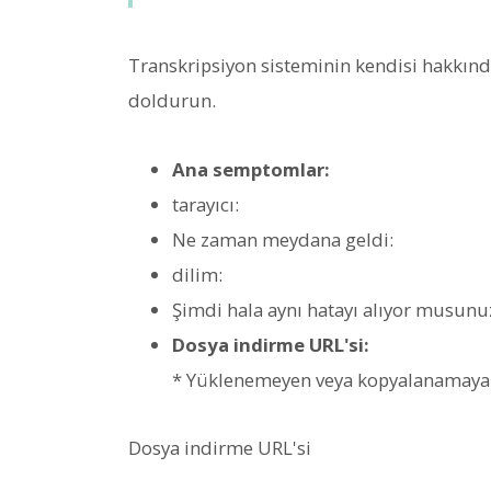
Transkripsiyon sisteminin kendisi hakkınd
doldurun.
Ana semptomlar:
tarayıcı:
Ne zaman meydana geldi:
dilim:
Şimdi hala aynı hatayı alıyor musunu
Dosya indirme URL'si:
* Yüklenemeyen veya kopyalanamayan 
Dosya indirme URL'si