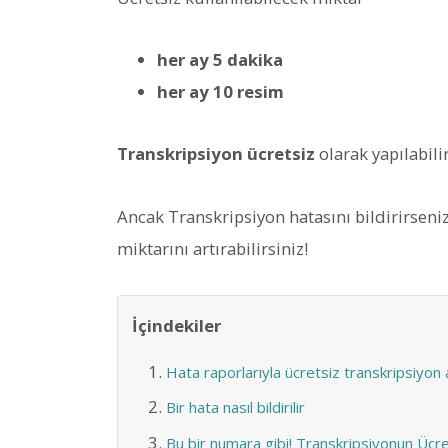
her ay 5 dakika
her ay 10 resim
Transkripsiyon ücretsiz
olarak yapılabilir
Ancak Transkripsiyon hatasını bildirirseniz
miktarını artırabilirsiniz!
İçindekiler
Hata raporlarıyla ücretsiz transkripsiyon a
Bir hata nasıl bildirilir
Bu bir numara gibi! Transkripsiyonun Ücret