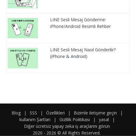
LINE Sesli Mesaj Gönderme:
iPhone/Android Resimli Rehber
LINE Sesli Mesaj Nasıl Gönderilir?
(iPhone & Android)
Blog
|
SSS
|
Özellikleri
|
Bizimle iletişime geçin
|
kullanım Şartları
|
Gizlilik Politikası
|
yasal
|
Diğer ücretsiz yapay zeka iş araçlarını görün
2020 -
2026
© All Rights Reserved.