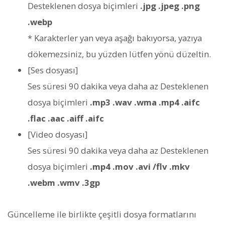
Desteklenen dosya biçimleri
.jpg .jpeg .png
.webp
* Karakterler yan veya aşağı bakıyorsa, yazıya
dökemezsiniz, bu yüzden lütfen yönü düzeltin.
[Ses dosyası]
Ses süresi 90 dakika veya daha az Desteklenen
dosya biçimleri
.mp3 .wav .wma .mp4 .aifc
.flac .aac .aiff .aifc
[Video dosyası]
Ses süresi 90 dakika veya daha az Desteklenen
dosya biçimleri
.mp4 .mov .avi /flv .mkv
.webm .wmv .3gp
Güncelleme ile birlikte çeşitli dosya formatlarını