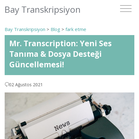
Bay Transkripsiyon
Bay Transkripsiyon
>
Blog
>
fark etme
Mr. Transcription: Yeni Ses
Tanıma & Dosya Desteği
Güncellemesi!
02 Ağustos 2021