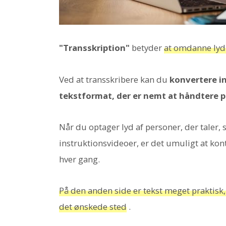
"Transskription"
betyder
at omdanne lyd t
Ved at transskribere kan du
konvertere ind
tekstformat, der er nemt at håndtere 
Når du optager lyd af personer, der taler,
instruktionsvideoer, er det umuligt at kon
hver gang.
På den anden side er tekst meget praktisk,
det ønskede sted
.