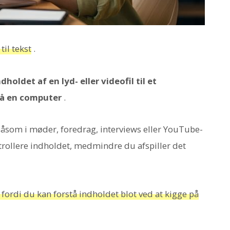
il tekst
.
holdet af en lyd- eller videofil til et
på en computer
.
 såsom i møder, foredrag, interviews eller YouTube-
trollere indholdet, medmindre du afspiller det
 fordi du kan forstå indholdet blot ved at kigge på