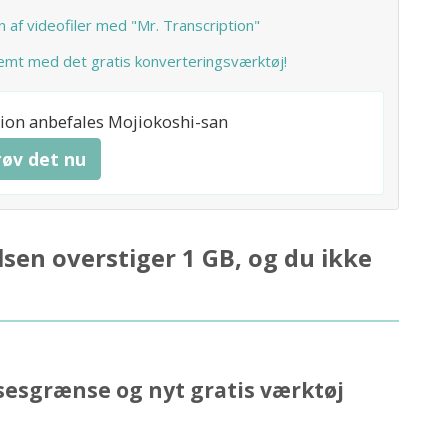
 af videofiler med "Mr. Transcription"
emt med det gratis konverteringsværktøj!
ption anbefales Mojiokoshi-san
røv det nu
lsen overstiger 1 GB, og du ikke
lsesgrænse og nyt gratis værktøj