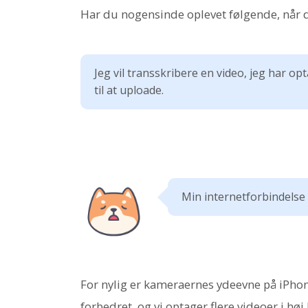
Har du nogensinde oplevet følgende, når 
Jeg vil transskribere en video, jeg har opt
til at uploade.
Min internetforbindelse 
For nylig er kameraernes ydeevne på iPho
forbedret, og vi optager flere videoer i høj 