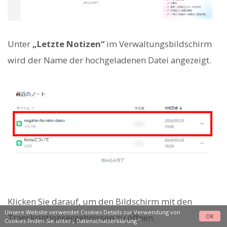
Unter
„Letzte Notizen“
im Verwaltungsbildschirm
wird der Name der hochgeladenen Datei angezeigt.
Klicken Sie darauf, um den Bildschirm mit den
Unsere Website verwendet Cookies Details zur Verwendung von
Transkriptionsergebnissen zu öffnen.
OK
Cookies finden Sie unter „
Datenschutzerklärung
“.