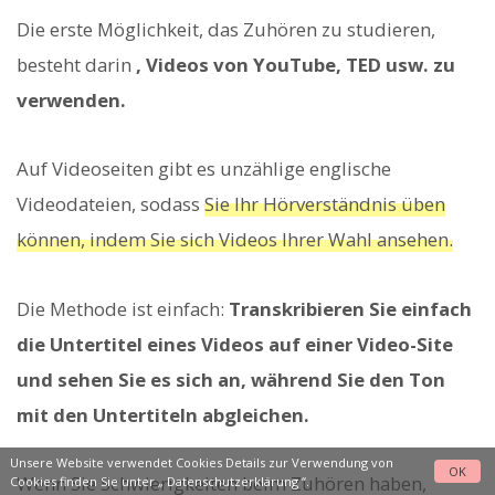
Die erste Möglichkeit, das Zuhören zu studieren,
besteht darin
, Videos von YouTube, TED usw. zu
verwenden.
Auf Videoseiten gibt es unzählige englische
Videodateien, sodass
Sie Ihr Hörverständnis üben
können, indem Sie sich Videos Ihrer Wahl ansehen.
Die Methode ist einfach:
Transkribieren Sie einfach
die Untertitel eines Videos auf einer Video-Site
und sehen Sie es sich an, während Sie den Ton
mit den Untertiteln abgleichen.
Unsere Website verwendet Cookies Details zur Verwendung von
OK
Wenn Sie Schwierigkeiten beim Zuhören haben,
Cookies finden Sie unter „
Datenschutzerklärung
“.