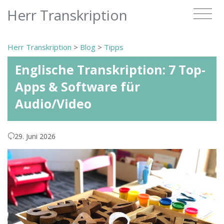
Herr Transkription
Herr Transkription
>
Blog
>
Tipps
Englische Transkription: 7 Top-
Apps & Software für
Audio/Video
29. Juni 2026