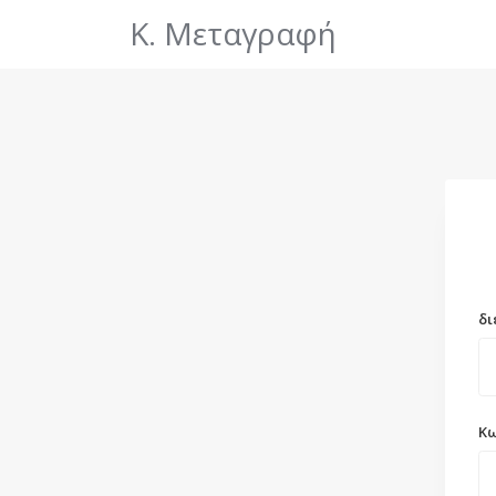
Κ. Μεταγραφή
δι
Κω