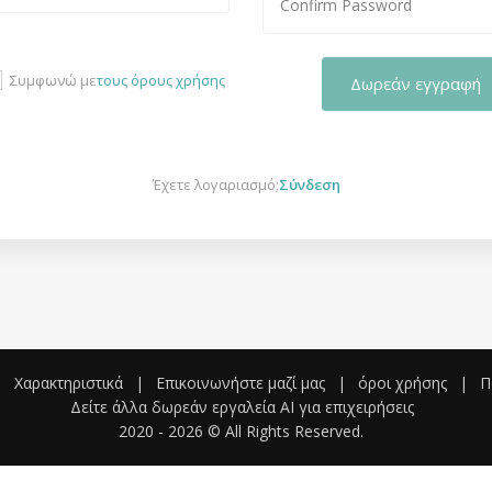
Συμφωνώ με
τους όρους χρήσης
Δωρεάν εγγραφή
Έχετε λογαριασμό;
Σύνδεση
|
Χαρακτηριστικά
|
Επικοινωνήστε μαζί μας
|
όροι χρήσης
|
Π
Δείτε άλλα δωρεάν εργαλεία AI για επιχειρήσεις
2020 -
2026
© All Rights Reserved.