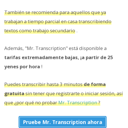
También se recomienda para aquellos que ya
trabajan a tiempo parcial en casa transcribiendo
textos como trabajo secundario
.
Además, "Mr. Transcription" está disponible a
tarifas extremadamente bajas, ¡a partir de 25
yenes por hora
!
Puedes transcribir hasta 3 minutos
de forma
gratuita
sin tener que registrarte o iniciar sesión, así
que ¿por qué no probar
Mr. Transcription
?
Pruebe Mr. Transcription ahora