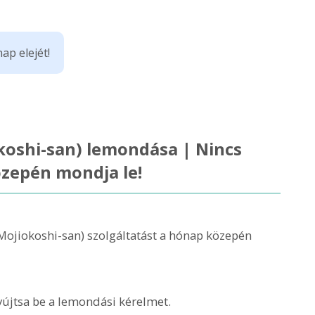
ap elejét!
okoshi-san) lemondása | Nincs
özepén mondja le!
(Mojiokoshi-san) szolgáltatást a hónap közepén
yújtsa be a lemondási kérelmet.