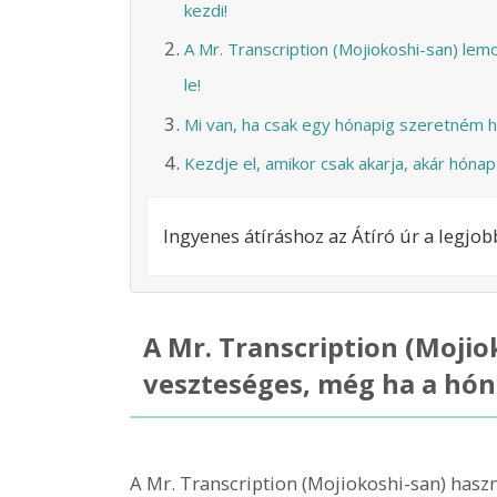
kezdi!
A Mr. Transcription (Mojiokoshi-san) le
le!
Mi van, ha csak egy hónapig szeretném h
Kezdje el, amikor csak akarja, akár hóna
Ingyenes átíráshoz az Átíró úr a legjob
A Mr. Transcription (Moji
veszteséges, még ha a hón
A Mr. Transcription (Mojiokoshi-san) has