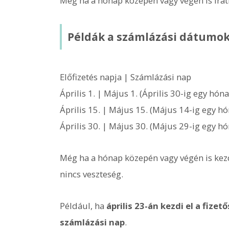
Még ha a hónap közepén vagy végén is iratko
Példák a számlázási dátumo
Előfizetés napja | Számlázási nap
Április 1. | Május 1. (Április 30-ig egy hón
Április 15. | Május 15. (Május 14-ig egy h
Április 30. | Május 30. (Május 29-ig egy h
Még ha a hónap közepén vagy végén is kezdi
nincs veszteség.
Például, ha
április 23-án kezdi el a fiz
számlázási nap
.