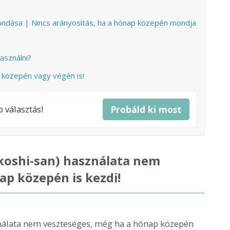
mondása | Nincs arányosítás, ha a hónap közepén mondja
asználni?
p közepén vagy végén is!
b választás!
Probáld ki most
okoshi-san) használata nem
ap közepén is kezdi!
ználata nem veszteséges, még ha a hónap közepén