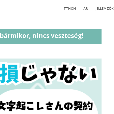
ITTHON
ÁR
JELLEMZŐK
 bármikor, nincs veszteség!