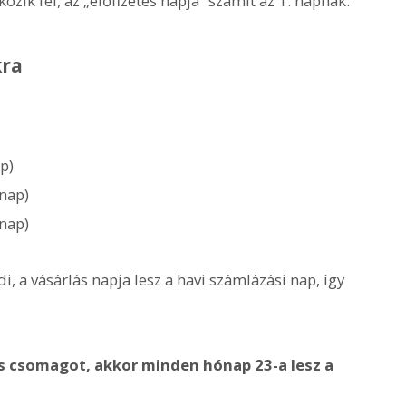
zik fel, az „előfizetés napja” számít az 1. napnak.
kra
ap)
ónap)
ónap)
, a vásárlás napja lesz a havi számlázási nap, így
etős csomagot, akkor minden hónap 23-a lesz a