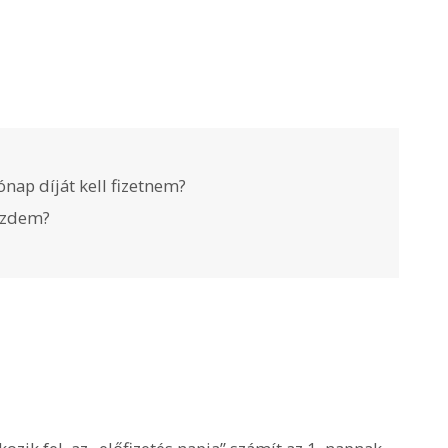
nap díját kell fizetnem?
kezdem?