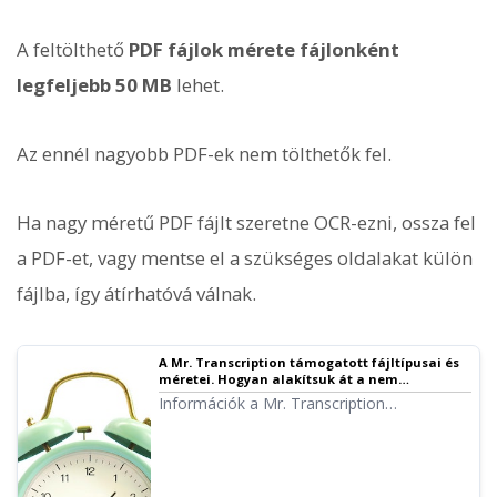
A feltölthető
PDF fájlok mérete fájlonként
legfeljebb 50 MB
lehet.
Az ennél nagyobb PDF-ek nem tölthetők fel.
Ha nagy méretű PDF fájlt szeretne OCR-ezni, ossza fel
a PDF-et, vagy mentse el a szükséges oldalakat külön
fájlba, így átírhatóvá válnak.
A Mr. Transcription támogatott fájltípusai és
méretei. Hogyan alakítsuk át a nem
támogatott fájlokat támogatottá.
Információk a Mr. Transcription
támogatott fájltípusairól és arról, hogy mit
tegyünk, ha a fájl nem támogatott.