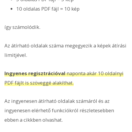
10 oldalas PDF fájl = 10 kép
így számolódik.
Az átírható oldalak száma megegyezik a képek átírási
limitjével.
Ingyenes regisztrációval
naponta akár 10 oldalnyi
PDF fájlt is szöveggé alakíthat.
Az ingyenesen átírható oldalak számáról és az
ingyenesen elérhető funkciókról részletesebben
ebben a cikkben olvashat.