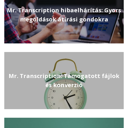
Mr. Transcription hibaelhárítás: Gyors
megoldások átírási gondokra
Mr. Transcription: Támogatott fájlok
és konverzió