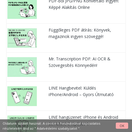
PDF-ből JPG/PNG Konvertáló Ingyen:
Képpé Alakítás Online
Függőleges PDF átírás: Könyvek,
magazinok ingyen szöveggé!
Mr. Transcription PDF: AI OCR &
Szövegesítés Könnyedén!
LINE Hangbevitel: Küldés
iPhone/Android – Gyors Útmutató
LINE hangüzenet: iPhone és Android
útmutató 3 lépésben
Oldalunk sütiket használ. A cookie-k használatával kapcsolatos
OK
részletekért lásd az "
Adatvédelmi szabályzatot
".