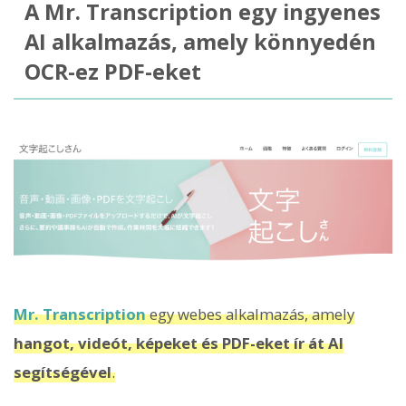
A Mr. Transcription egy ingyenes
AI alkalmazás, amely könnyedén
OCR-ez PDF-eket
Mr. Transcription
egy webes alkalmazás, amely
hangot, videót, képeket és PDF-eket ír át AI
segítségével
.