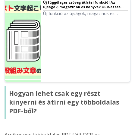
Új függőleges szöveg átírási funkció! Az
újságok, magazinok és könyvek OCR-ezése
még kényelmesebbé vált!
Új funkció az újságok, magazinok és
könyvek függőleges szövegeinek nagy
pontosságú AI OCR-ezéséhez! Az
oszlopok, címek és feliratok automatikus
felismerése. Megmagyarázza a Mr.
Transcription használatát, amellyel
ingyenesen átírhatja a szöveget,
egyszerűen lefényképezve a telefonjával.
Hogyan lehet csak egy részt
kinyerni és átírni egy többoldalas
PDF-ből?
Amikor egy többoldalas PDF fájlt OCR-ez,