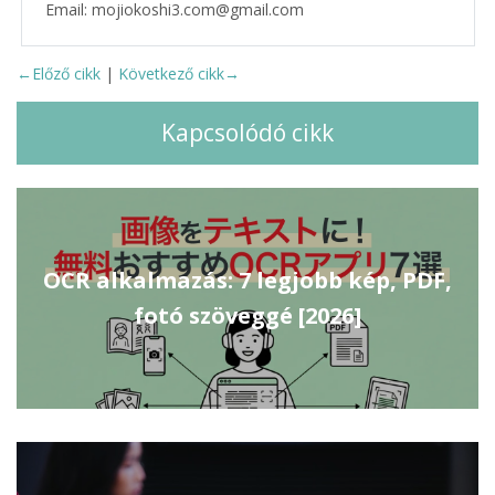
Email: mojiokoshi3.com@gmail.com
←Előző cikk
|
Következő cikk→
Kapcsolódó cikk
OCR alkalmazás: 7 legjobb kép, PDF,
fotó szöveggé [2026]