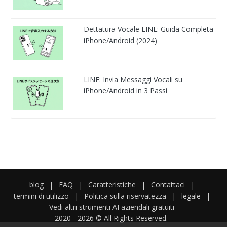
Dettatura Vocale LINE: Guida Completa
iPhone/Android (2024)
LINE: Invia Messaggi Vocali su
iPhone/Android in 3 Passi
blog
|
FAQ
|
Caratteristiche
|
Contattaci
|
termini di utilizzo
|
Politica sulla riservatezza
|
legale
|
Vedi altri strumenti AI aziendali gratuiti
2020 -
2026
© All Rights Reserved.