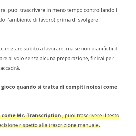
ra, puoi trascrivere in meno tempo controllando i
do l'ambiente di lavoro) prima di svolgere
 iniziare subito a lavorare, ma se non pianifichi il
rare al volo senza alcuna preparazione, finirai per
 accadrà.
 in gioco quando si tratta di compiti noiosi come
AI come Mr. Transcription
, puoi trascrivere il testo
isione rispetto alla trascrizione manuale.