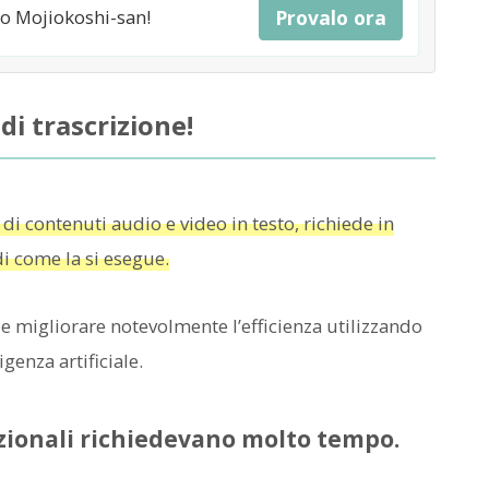
mo Mojiokoshi-san!
Provalo ora
di trascrizione!
 di contenuti audio e video in testo, richiede in
i come la si esegue.
le migliorare notevolmente l’efficienza utilizzando
igenza artificiale.
izionali richiedevano molto tempo.