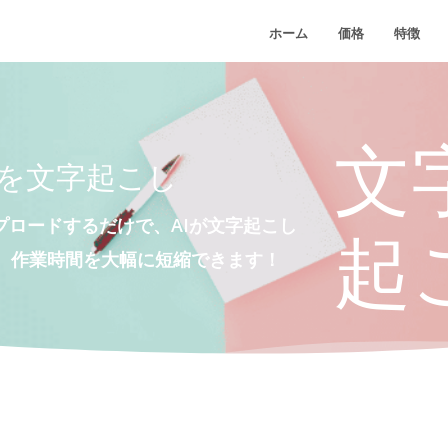
ホーム
価格
特徴
文
Fを文字起こし
プロードするだけで、AIが文字起こし
起
成。作業時間を大幅に短縮できます！