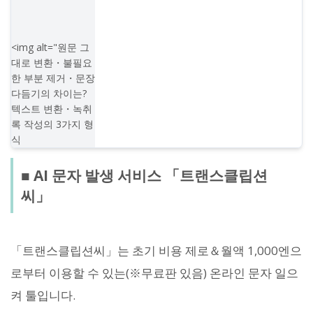
<img alt="원문 그
대로 변환・불필요
한 부분 제거・문장
다듬기의 차이는?
텍스트 변환・녹취
록 작성의 3가지 형
식
■ AI 문자 발생 서비스 「트랜스클립션
씨」
「트랜스클립션씨」는 초기 비용 제로＆월액 1,000엔으
로부터 이용할 수 있는(※무료판 있음) 온라인 문자 일으
켜 툴입니다.