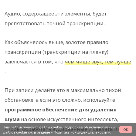
Аудио, содержащее эти элементы, будет
препятствовать точной транскрипции.
Как объяснялось выше, золотое правило
транскрипции (транскрипции на пленку)
заключается в том, что
чем чище звук, тем лучше
.
При записи делайте это в максимально тихой
обстановке, а если это сложно, используйте
программное обеспечение для удаления
шума
на основе искусственного интеллекта,
Наш сайт использует файлы cookie. Подробнее об использовании
чтобы обработать аудиоданные и сделать их
OK
файлов cookie см. в разделе «
Политика конфиденциальности
».