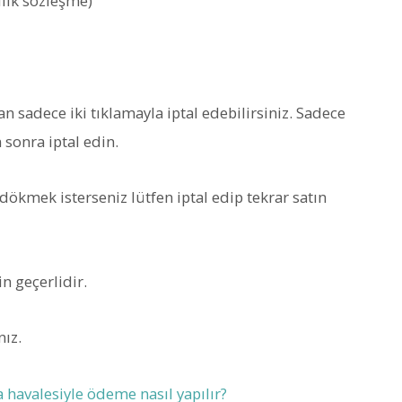
llık sözleşme)
an sadece iki tıklamayla iptal edebilirsiniz. Sadece
 sonra iptal edin.
 dökmek isterseniz lütfen iptal edip tekrar satın
n geçerlidir.
nız.
 havalesiyle ödeme nasıl yapılır?