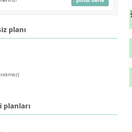
iz planı
gerekmez)
i planları