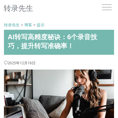
转录先生
转录先生
>
博客
>
提示
AI转写高精度秘诀：6个录音技
巧，提升转写准确率！
2025年12月16日