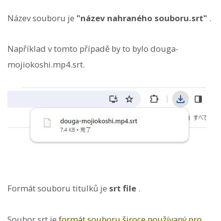
Název souboru je
"název nahraného souboru.srt"
.
Například v tomto případě by to bylo douga-
mojiokoshi.mp4.srt.
Formát souboru titulků je
srt file
.
Soubor srt je
formát souboru široce používaný pro