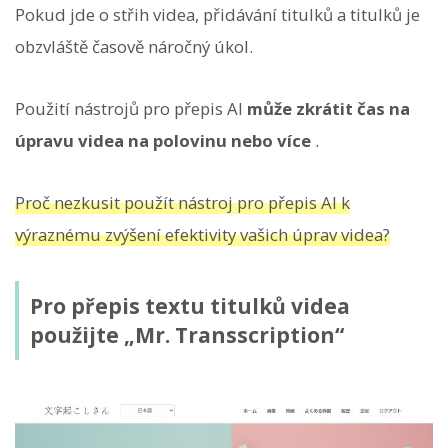
Pokud jde o střih videa, přidávání titulků a titulků je
obzvláště časově náročný úkol.
Použití nástrojů pro přepis AI
může zkrátit čas na
úpravu videa na polovinu nebo více
.
Proč nezkusit použít nástroj pro přepis AI k
výraznému zvýšení efektivity vašich úprav videa?
Pro přepis textu titulků videa
použijte „Mr. Transscription“