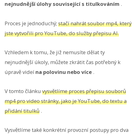
nejnudnější úlohy související s titulkováním
.
Proces je jednoduchý;
stačí nahrát soubor mp4, který
jste vytvořili pro YouTube, do služby přepisu AI.
Vzhledem k tomu, že již nemusíte dělat ty
nejnudnější úkoly, můžete zkrátit čas potřebný k
úpravě videí
na polovinu nebo více
.
V tomto článku
vysvětlíme proces přepisu souborů
mp4 pro video stránky, jako je YouTube, do textu a
přidání titulků
.
Vysvětlíme také konkrétní provozní postupy pro dva