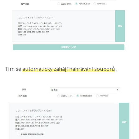
Tím se
automaticky zahájí nahrávání souborů
.