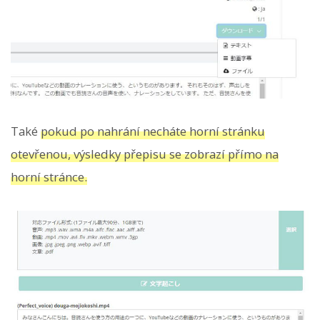
Také
pokud po nahrání necháte horní stránku
otevřenou, výsledky přepisu se zobrazí přímo na
horní stránce.