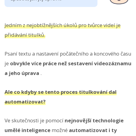
Jedním z nejobtížnějších úkolů pro tvůrce videí je
přidávání titulků.
Psaní textu a nastavení počátečního a koncového času
je
obvykle více práce než sestavení videozáznamu
a jeho úprava
.
Ale co kdyby se tento proces titulkování dal
automatizovat?
Ve skutečnosti je pomocí
nejnovější technologie
umělé inteligence
možné
automatizovat i ty