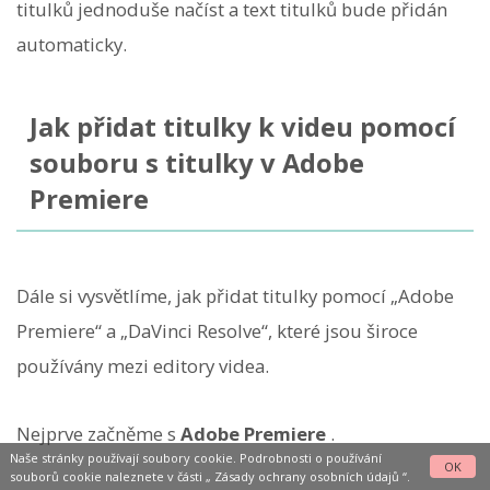
titulků jednoduše načíst a text titulků bude přidán
automaticky.
Jak přidat titulky k videu pomocí
souboru s titulky v Adobe
Premiere
Dále si vysvětlíme, jak přidat titulky pomocí „Adobe
Premiere“ a „DaVinci Resolve“, které jsou široce
používány mezi editory videa.
Nejprve začněme s
Adobe Premiere
.
Naše stránky používají soubory cookie. Podrobnosti o používání
OK
souborů cookie naleznete v části „
Zásady ochrany osobních údajů
“.