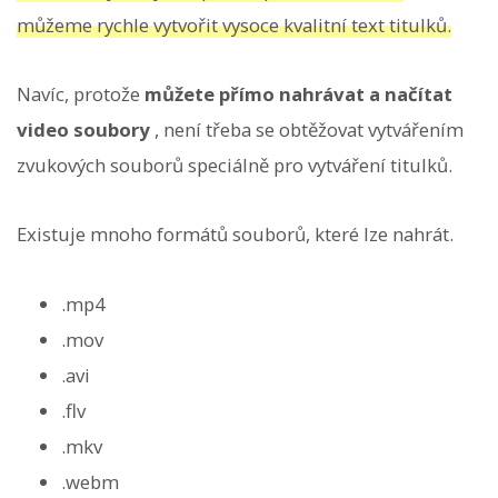
můžeme rychle vytvořit vysoce kvalitní text titulků.
Navíc, protože
můžete přímo nahrávat a načítat
video soubory
, není třeba se obtěžovat vytvářením
zvukových souborů speciálně pro vytváření titulků.
Existuje mnoho formátů souborů, které lze nahrát.
.mp4
.mov
.avi
.flv
.mkv
.webm