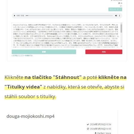
Klikněte
na tlačítko "Stáhnout"
a poté
klikněte na
"Titulky videa"
z nabídky, která se otevře, abyste si
stáhli soubor s titulky.