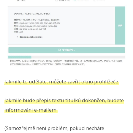
Jakmile to uděláte, můžete zavřít okno prohlížeče.
Jakmile bude přepis textu titulků dokončen, budete
informováni e-mailem.
(Samozřejmě není problém, pokud necháte