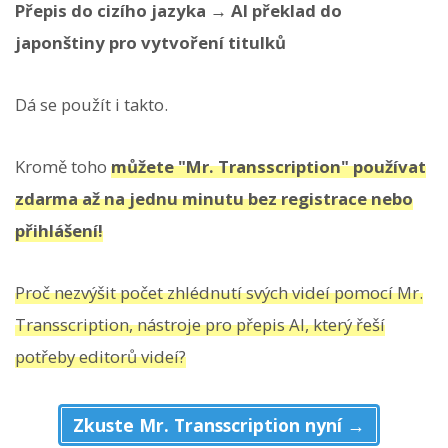
Přepis do cizího jazyka → AI překlad do
japonštiny pro vytvoření titulků
Dá se použít i takto.
Kromě toho
můžete "Mr. Transscription" používat
zdarma až na jednu minutu bez registrace nebo
přihlášení!
Proč nezvýšit počet zhlédnutí svých videí pomocí Mr.
Transscription, nástroje pro přepis AI, který řeší
potřeby editorů videí?
Zkuste Mr. Transscription nyní →