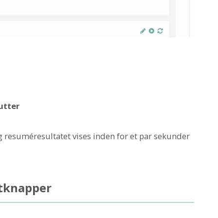
utter
g resuméresultatet vises inden for et par sekunder
tknapper