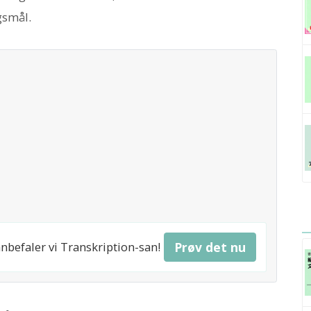
gsmål.
anbefaler vi Transkription-san!
Prøv det nu