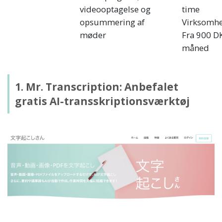
videooptagelse og
time
opsummering af
Virksomh
møder
Fra 900 DK
måned
1. Mr. Transcription: Anbefalet
gratis AI-transskriptionsværktøj