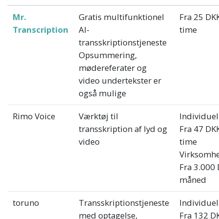
Mr.
Gratis multifunktionel
Fra 25 DKK
Transcription
AI-
time
transskriptionstjeneste
Opsummering,
mødereferater og
video undertekster er
også mulige
Rimo Voice
Værktøj til
Individuel
transskription af lyd og
Fra 47 DKK
video
time
Virksomh
Fra 3.000 
måned
toruno
Transskriptionstjeneste
Individuel
med optagelse,
Fra 132 DK