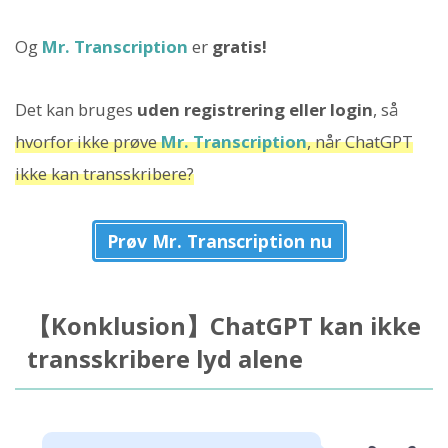
Og
Mr. Transcription
er
gratis!
Det kan bruges
uden registrering eller login
, så
hvorfor ikke prøve
Mr. Transcription
, når ChatGPT
ikke kan transskribere?
Prøv Mr. Transcription nu
【Konklusion】ChatGPT kan ikke
transskribere lyd alene