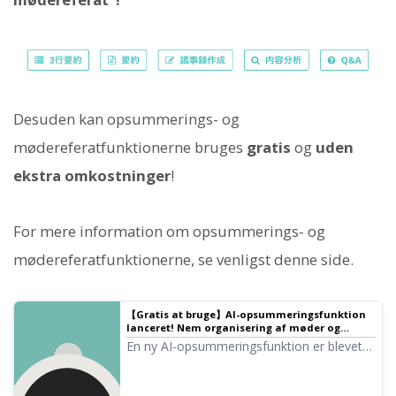
Desuden kan opsummerings- og
mødereferatfunktionerne bruges
gratis
og
uden
ekstra omkostninger
!
For mere information om opsummerings- og
mødereferatfunktionerne, se venligst denne side.
【Gratis at bruge】AI-opsummeringsfunktion
lanceret! Nem organisering af møder og
dokumenter | AI-transskriptionstjeneste - Mr.
En ny AI-opsummeringsfunktion er blevet
Transcription
tilføjet til Mr. Transcription. Denne funktion
gør det nemt at opsummere lange tekster,