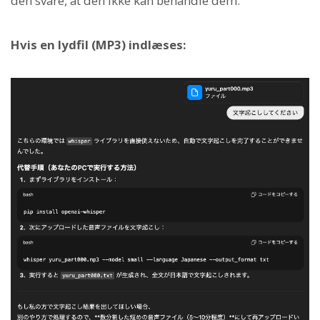
den svare, at den ikke kan behandle dem.
Hvis en lydfil (MP3) indlæses: