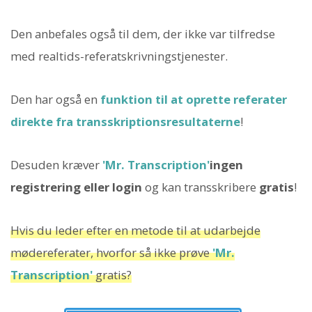
Den anbefales også til dem, der ikke var tilfredse
med realtids-referatskrivningstjenester.
Den har også en
funktion til at oprette referater
direkte fra transskriptionsresultaterne
!
Desuden kræver
'Mr. Transcription'
ingen
registrering eller login
og kan transskribere
gratis
!
Hvis du leder efter en metode til at udarbejde
mødereferater, hvorfor så ikke prøve
'Mr.
Transcription'
gratis?