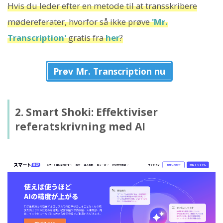
Hvis du leder efter en metode til at transskribere
mødereferater, hvorfor så ikke prøve
'Mr.
Transcription'
gratis fra
her
?
Prøv Mr. Transcription nu
2. Smart Shoki: Effektiviser
referatskrivning med AI