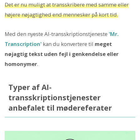
Det er nu muligt at transskribere med samme eller
højere nøjagtighed end mennesker på kort tid.
Med den nyeste AI-transskriptionstjeneste
'Mr.
Transcription'
kan du konvertere til
meget
nøjagtig tekst uden fejl i genkendelse eller
homonymer
.
Typer af AI-
transskriptionstjenester
anbefalet til mødereferater