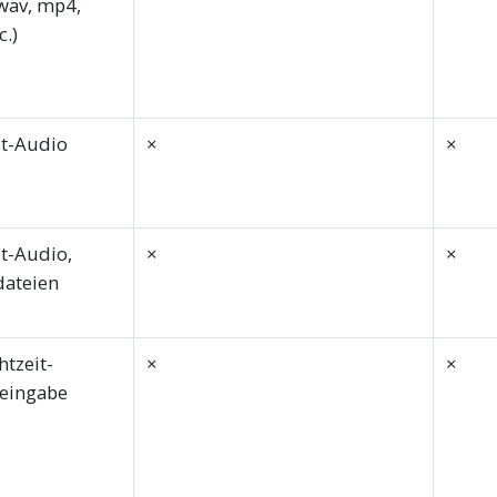
wav, mp4,
.)
it-Audio
×
×
it-Audio,
×
×
ateien
htzeit-
×
×
eingabe