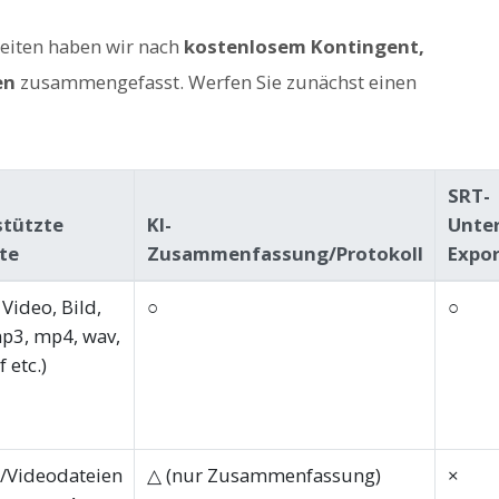
seiten haben wir nach
kostenlosem Kontingent,
en
zusammengefasst. Werfen Sie zunächst einen
SRT-
stützte
KI-
Unter
te
Zusammenfassung/Protokoll
Expor
Video, Bild,
○
○
p3, mp4, wav,
f etc.)
/Videodateien
△ (nur Zusammenfassung)
×