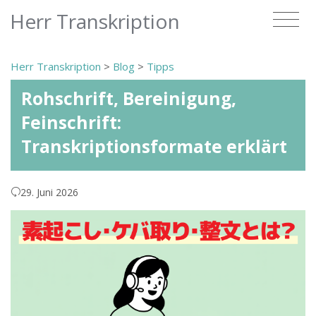
Herr Transkription
Herr Transkription
>
Blog
>
Tipps
Rohschrift, Bereinigung,
Feinschrift:
Transkriptionsformate erklärt
29. Juni 2026