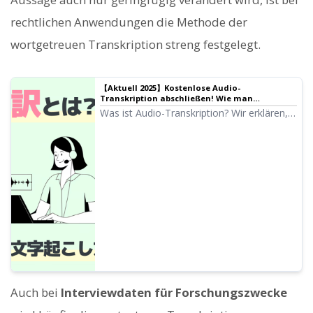
rechtlichen Anwendungen die Methode der
wortgetreuen Transkription streng festgelegt.
【Aktuell 2025】Kostenlose Audio-
Transkription abschließen! Wie man
Audiodateien einfach transkribiert | KI-
Was ist Audio-Transkription? Wir erklären,
Transkriptionsdienst - Mr. Transcription
wie man Audiodateien mit modernster KI-
Technologie in nur 10 Minuten transkribiert.
Erzielen Sie hochpräzise Transkriptionen in
kürzerer Zeit und zu geringeren Kosten als
bei der Beauftragung eines Spezialisten.
Auch bei
Interviewdaten für Forschungszwecke