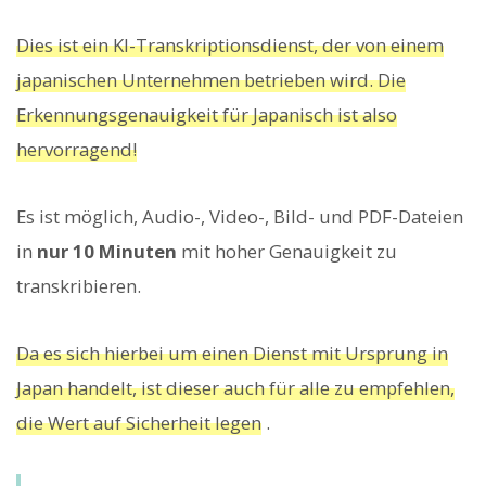
Dies ist ein KI-Transkriptionsdienst, der von einem
japanischen Unternehmen betrieben wird. Die
Erkennungsgenauigkeit für Japanisch ist also
hervorragend!
Es ist möglich, Audio-, Video-, Bild- und PDF-Dateien
in
nur 10 Minuten
mit hoher Genauigkeit zu
transkribieren.
Da es sich hierbei um einen Dienst mit Ursprung in
Japan handelt, ist dieser auch für alle zu empfehlen,
die Wert auf Sicherheit legen
.