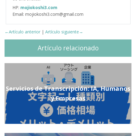
HP:
mojiokoshi3.com
Email: mojiokoshi3.com@gmail.com
←Artículo anterior
|
Artículo siguiente→
Artículo relacionado
Servicios de Transcripción: IA, Humanos
y Empresas