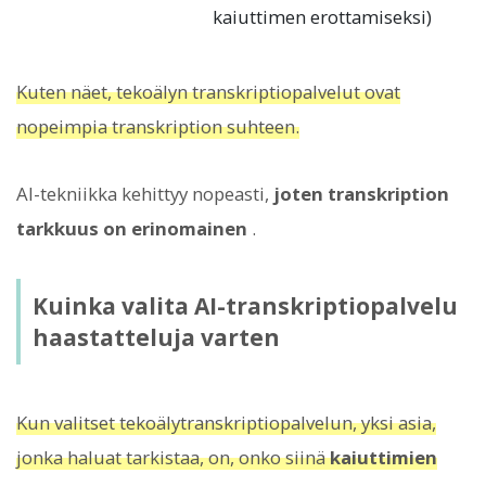
kaiuttimen erottamiseksi)
Kuten näet, tekoälyn transkriptiopalvelut ovat
nopeimpia transkription suhteen.
AI-tekniikka kehittyy nopeasti,
joten transkription
tarkkuus on erinomainen
.
Kuinka valita AI-transkriptiopalvelu
haastatteluja varten
Kun valitset tekoälytranskriptiopalvelun, yksi asia,
jonka haluat tarkistaa, on, onko siinä
kaiuttimien