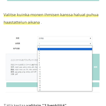
Valitse kuinka monen ihmisen kanssa haluat puhua
haastattelun aikana
.
Tällä kertaa
valitsin "2 henkilöä".