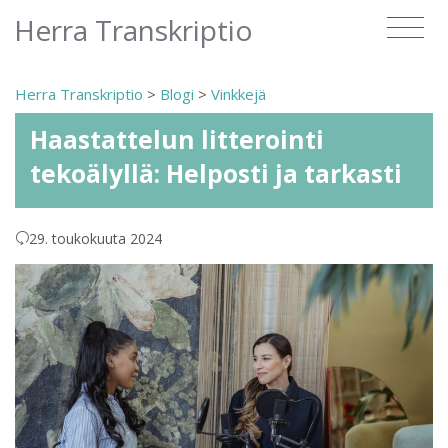
Herra Transkriptio
Herra Transkriptio
>
Blogi
>
Vinkkejä
Haastattelun litterointi
tekoälyllä: Helposti ja tarkasti
29. toukokuuta 2024