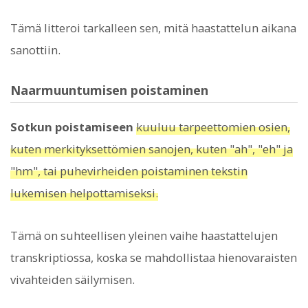
Tämä litteroi tarkalleen sen, mitä haastattelun aikana
sanottiin.
Naarmuuntumisen poistaminen
Sotkun poistamiseen
kuuluu tarpeettomien osien,
kuten merkityksettömien sanojen, kuten "ah", "eh" ja
"hm", tai puhevirheiden poistaminen tekstin
lukemisen helpottamiseksi.
Tämä on suhteellisen yleinen vaihe haastattelujen
transkriptiossa, koska se mahdollistaa hienovaraisten
vivahteiden säilymisen.