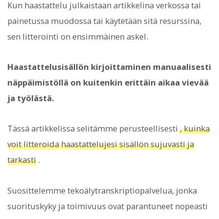
Kun haastattelu julkaistaan ​​artikkelina verkossa tai
painetussa muodossa tai käytetään sitä resurssina,
sen litterointi on ensimmäinen askel.
Haastattelusisällön kirjoittaminen manuaalisesti
näppäimistöllä on kuitenkin erittäin aikaa vievää
ja työlästä.
Tässä artikkelissa selitämme perusteellisesti
, kuinka
voit litteroida haastattelujesi sisällön sujuvasti ja
tarkasti
.
Suosittelemme tekoälytranskriptiopalvelua, jonka
suorituskyky ja toimivuus ovat parantuneet nopeasti