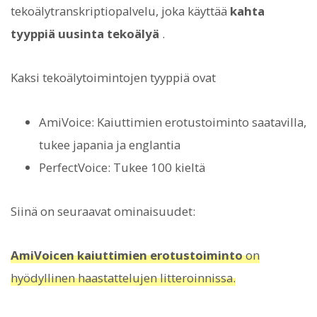
tekoälytranskriptiopalvelu, joka käyttää
kahta
tyyppiä uusinta tekoälyä
.
Kaksi tekoälytoimintojen tyyppiä ovat
AmiVoice: Kaiuttimien erotustoiminto saatavilla,
tukee japania ja englantia
PerfectVoice: Tukee 100 kieltä
Siinä on seuraavat ominaisuudet:
AmiVoicen kaiuttimien erotustoiminto
on
hyödyllinen haastattelujen litteroinnissa.