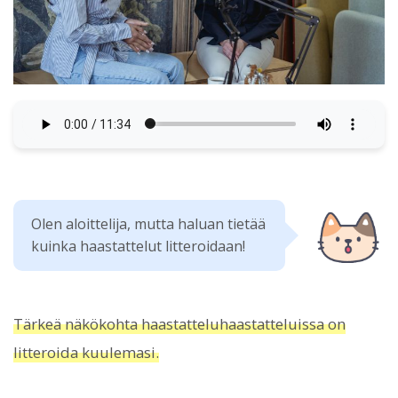
Olen aloittelija, mutta haluan tietää
kuinka haastattelut litteroidaan!
Tärkeä näkökohta haastatteluhaastatteluissa on
litteroida kuulemasi.