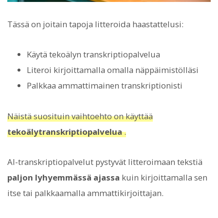
Tässä on joitain tapoja litteroida haastattelusi:
Käytä tekoälyn transkriptiopalvelua
Literoi kirjoittamalla omalla näppäimistölläsi
Palkkaa ammattimainen transkriptionisti
Näistä suosituin vaihtoehto on käyttää
tekoälytranskriptiopalvelua
.
AI-transkriptiopalvelut pystyvät litteroimaan tekstiä
paljon lyhyemmässä ajassa
kuin kirjoittamalla sen
itse tai palkkaamalla ammattikirjoittajan.