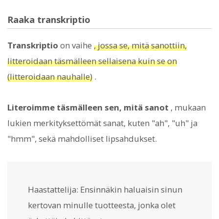
Raaka transkriptio
Transkriptio
on vaihe
, jossa se, mitä sanottiin,
litteroidaan täsmälleen sellaisena kuin se on
(litteroidaan nauhalle)
.
Literoimme täsmälleen sen, mitä sanot
, mukaan
lukien merkityksettömät sanat, kuten "ah", "uh" ja
"hmm", sekä mahdolliset lipsahdukset.
Haastattelija: Ensinnäkin haluaisin sinun
kertovan minulle tuotteesta, jonka olet