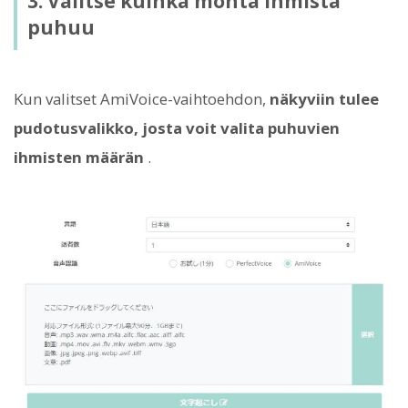
3. Valitse kuinka monta ihmistä
puhuu
Kun valitset AmiVoice-vaihtoehdon,
näkyviin tulee
pudotusvalikko, josta voit valita puhuvien
ihmisten määrän
.