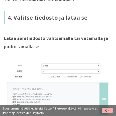
4. Valitse tiedosto ja lataa se
Lataa äänitiedosto valitsemalla tai vetämällä ja
pudottamalla
se.
Sivustomme käyttää evästeitä Katso "
Tietosuojakäytäntö
" saadaksesi
OK
lisätietoja evästeiden käytöstä.