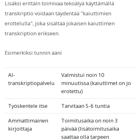
Lisäksi erittäin toimivaa tekoälyä käyttämällä
transkriptio voidaan täydentää "kaiuttimien
erottelulla", joka sisältää jokaisen kaiuttimen
transkription erikseen.
Esimerkiksi tunnin ääni
AI-
Valmistui noin 10
transkriptiopalvelu
minuutissa (kaiuttimet on jo
erotettu)
Työskentele itse
Tarvitaan 5-6 tuntia
Ammattimainen
Toimitusaika on noin 3
kirjoittaja
päivää (lisätoimitusaika
saattaa olla tarpeen