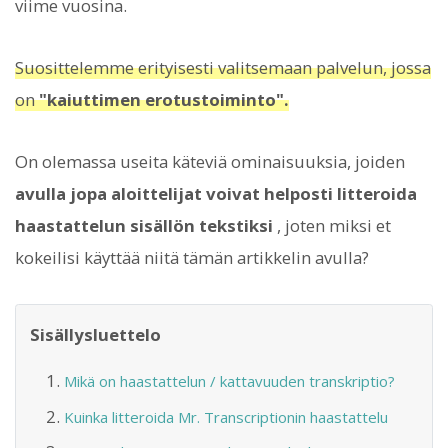
viime vuosina.
Suosittelemme erityisesti valitsemaan palvelun, jossa
on
"kaiuttimen erotustoiminto".
On olemassa useita käteviä ominaisuuksia, joiden
avulla jopa aloittelijat voivat helposti litteroida
haastattelun sisällön tekstiksi
, joten miksi et
kokeilisi käyttää niitä tämän artikkelin avulla?
Sisällysluettelo
Mikä on haastattelun / kattavuuden transkriptio?
Kuinka litteroida Mr. Transcriptionin haastattelu