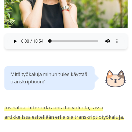
Mitä työkaluja minun tulee käyttää
transkriptioon?
Jos haluat litteroida ääntä tai videota, tässä
artikkelissa esitellään erilaisia ​​transkriptiotyökaluja.