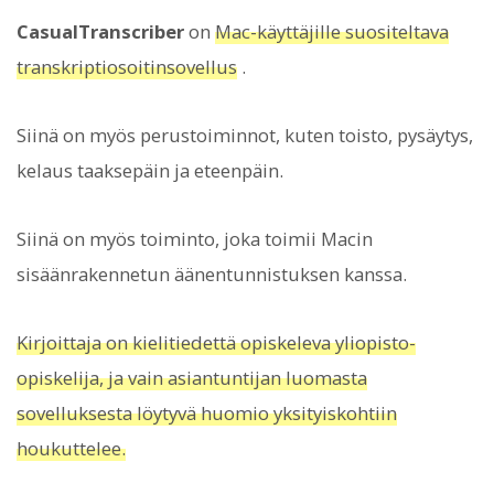
CasualTranscriber
on
Mac-käyttäjille suositeltava
transkriptiosoitinsovellus
.
Siinä on myös perustoiminnot, kuten toisto, pysäytys,
kelaus taaksepäin ja eteenpäin.
Siinä on myös toiminto, joka toimii Macin
sisäänrakennetun äänentunnistuksen kanssa.
Kirjoittaja on kielitiedettä opiskeleva yliopisto-
opiskelija, ja vain asiantuntijan luomasta
sovelluksesta löytyvä huomio yksityiskohtiin
houkuttelee.