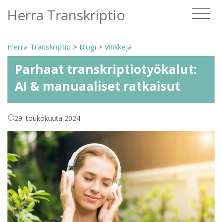
Herra Transkriptio
Herra Transkriptio
>
Blogi
>
Vinkkejä
Parhaat transkriptiotyökalut:
AI & manuaaliset ratkaisut
29. toukokuuta 2024