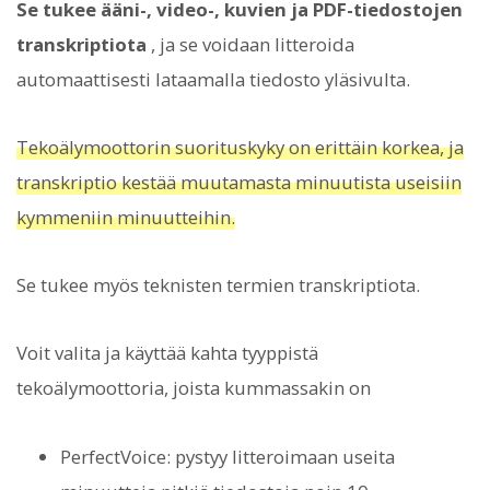
Se tukee ääni-, video-, kuvien ja PDF-tiedostojen
transkriptiota
, ja se voidaan litteroida
automaattisesti lataamalla tiedosto yläsivulta.
Tekoälymoottorin suorituskyky on erittäin korkea, ja
transkriptio kestää muutamasta minuutista useisiin
kymmeniin minuutteihin.
Se tukee myös teknisten termien transkriptiota.
Voit valita ja käyttää kahta tyyppistä
tekoälymoottoria, joista kummassakin on
PerfectVoice: pystyy litteroimaan useita