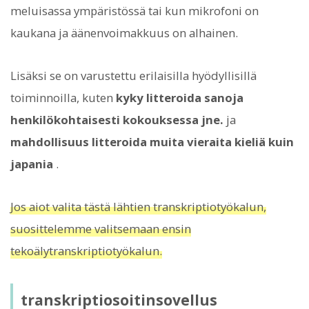
meluisassa ympäristössä tai kun mikrofoni on
kaukana ja äänenvoimakkuus on alhainen.
Lisäksi se on varustettu erilaisilla hyödyllisillä
toiminnoilla, kuten
kyky litteroida sanoja
henkilökohtaisesti kokouksessa jne.
ja
mahdollisuus litteroida muita vieraita kieliä kuin
japania
.
Jos aiot valita tästä lähtien transkriptiotyökalun,
suosittelemme valitsemaan ensin
tekoälytranskriptiotyökalun.
transkriptiosoitinsovellus