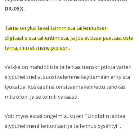
DR-05X
.
Tämä on yksi tavallisimmista tallennuksen
digitaalisista tallentimista, ja jos et osaa päättää, osta
tämä, niin et mene pieleen.
Vaikka on mahdollista tallentaa transkriptiota varten
älypuhelimella, suosittelemme käyttämään erityistä
työkalua, koska siinä on sisäänrakennettu tehokas
mikrofoni ja se toimii vakaasti.
Voit myös estää ongelmia, kuten ``Unohdin laittaa
älypuhelimeni lentotilaan ja tallennus pysähtyi''.