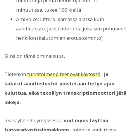
minuutteja pitkiä tiedostoja noin 10
minuutissa, tukee 100 kieltä
AmiVoice: Litteroi samassa ajassa kuin
äänitiedosto, ja voi litteroida jokaisen puhuneen
henkilön (kaiuttimien erotustoiminto)
Siinä on tämä ominaisuus.
Tietenkin
turvatoimenpiteet ovat käytössä
,
ja
ladatut äänitiedostot poistetaan tietyn ajan
kuluttua, eikä tekoälyn transkriptiomoottori jätä
lokeja.
Jos käytät sitä yrityksessä,
voit myös täyttää
turvatarkastuslomakkeen
, joten se sopii myös