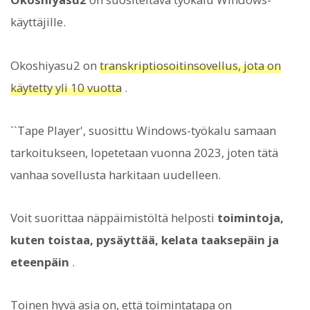
käyttäjille.
Okoshiyasu2 on
transkriptiosoitinsovellus, jota on
käytetty yli 10 vuotta
.
``Tape Player', suosittu Windows-työkalu samaan
tarkoitukseen, lopetetaan vuonna 2023, joten tätä
vanhaa sovellusta harkitaan uudelleen.
Voit suorittaa näppäimistöltä helposti
toimintoja,
kuten toistaa, pysäyttää, kelata taaksepäin ja
eteenpäin
.
Toinen hyvä asia on, että toimintatapa on