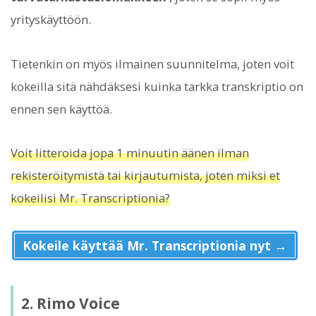
yrityskäyttöön.
Tietenkin on myös ilmainen suunnitelma, joten voit
kokeilla sitä nähdäksesi kuinka tarkka transkriptio on
ennen sen käyttöä.
Voit litteroida jopa 1 minuutin äänen ilman
rekisteröitymistä tai kirjautumista, joten miksi et
kokeilisi Mr. Transcriptionia?
Kokeile käyttää Mr. Transcriptionia nyt →
2. Rimo Voice