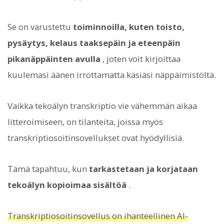
Se on varustettu
toiminnoilla, kuten toisto,
pysäytys, kelaus taaksepäin ja eteenpäin
pikanäppäinten avulla
, joten voit kirjoittaa
kuulemasi äänen irrottamatta käsiäsi näppäimistöltä.
Vaikka tekoälyn transkriptio vie vähemmän aikaa
litteroimiseen, on tilanteita, joissa myös
transkriptiosoitinsovellukset ovat hyödyllisiä.
Tämä tapahtuu, kun
tarkastetaan ja korjataan
tekoälyn kopioimaa sisältöä
.
Transkriptiosoitinsovellus on ihanteellinen AI-