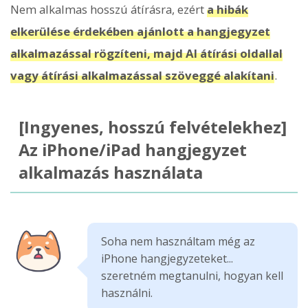
Nem alkalmas hosszú átírásra, ezért
a hibák
elkerülése érdekében ajánlott a hangjegyzet
alkalmazással rögzíteni, majd AI átírási oldallal
vagy átírási alkalmazással szöveggé alakítani
.
[Ingyenes, hosszú felvételekhez]
Az iPhone/iPad hangjegyzet
alkalmazás használata
Soha nem használtam még az
iPhone hangjegyzeteket...
szeretném megtanulni, hogyan kell
használni.