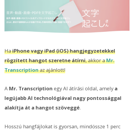
Ha
iPhone vagy iPad (iOS) hangjegyzetekkel
rögzített hangot szeretne átírni
, akkor a
Mr.
Transcription
az ajánlott!
A
Mr. Transcription
egy AI átírási oldal, amely
a
legújabb AI technológiával nagy pontossággal
alakítja át a hangot szöveggé
.
Hosszú hangfájlokat is gyorsan, mindössze 1 perc