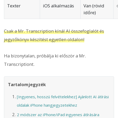
Texter
iOS alkalmazás
Van (rövid
időre)
Csak a Mr. Transcription kínál AI összefoglalót és
jegyzőkönyv készítést egyetlen oldalon!
Ha bizonytalan, próbálja ki először a Mr.
Transcriptiont.
Tartalomjegyzék
[Ingyenes, hosszú felvételekhez] Ajánlott AI átírási
oldalak iPhone hangjegyzetekhez
2 módszer az iPhone/iPad ingyenes átírására