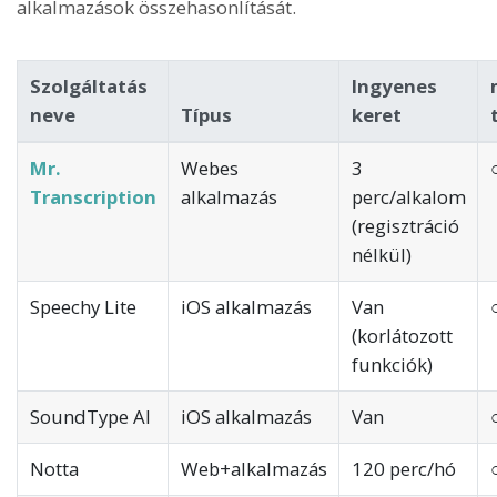
alkalmazások összehasonlítását.
Szolgáltatás
Ingyenes
neve
Típus
keret
Mr.
Webes
3
Transcription
alkalmazás
perc/alkalom
(regisztráció
nélkül)
Speechy Lite
iOS alkalmazás
Van
(korlátozott
funkciók)
SoundType AI
iOS alkalmazás
Van
Notta
Web+alkalmazás
120 perc/hó