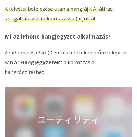
A felvétel befejezése után a hangfájlt AI átírási
szolgáltatással (alkalmazással) írjuk át
.
Mi az iPhone hangjegyzet alkalmazás?
Az iPhone és iPad (iOS) készülékeken előre telepítve
van a
"Hangjegyzetek"
alkalmazás a
hangrögzítéshez.