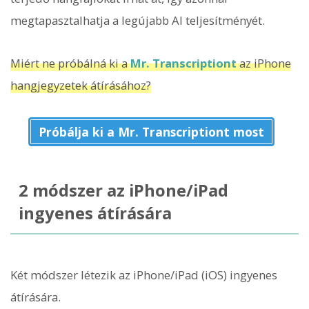
megtapasztalhatja a legújabb AI teljesítményét.
Miért ne próbálná ki a
Mr. Transcriptiont
az iPhone
hangjegyzetek átírásához?
Próbálja ki a Mr. Transcriptiont most
2 módszer az iPhone/iPad
ingyenes átírására
Két módszer létezik az iPhone/iPad (iOS) ingyenes
átírására.