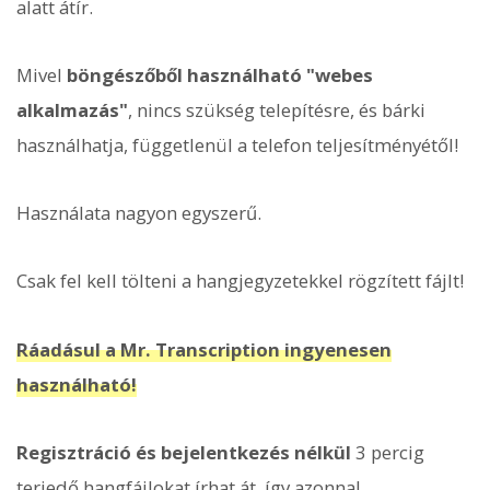
alatt átír.
Mivel
böngészőből használható "webes
alkalmazás"
, nincs szükség telepítésre, és bárki
használhatja, függetlenül a telefon teljesítményétől!
Használata nagyon egyszerű.
Csak fel kell tölteni a hangjegyzetekkel rögzített fájlt!
Ráadásul a Mr. Transcription ingyenesen
használható!
Regisztráció és bejelentkezés nélkül
3 percig
terjedő hangfájlokat írhat át, így azonnal