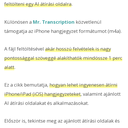
feltölteni egy AI átírási oldalra
.
Különösen a
Mr. Transcription
közvetlenül
támogatja az iPhone hangjegyzet formátumot (m4a).
A fájl feltöltésével
akár hosszú felvételek is nagy
pontossággal szöveggé alakíthatók mindössze 1 perc
alatt
.
Ez a cikk bemutatja,
hogyan lehet ingyenesen átírni
iPhone/iPad (iOS) hangjegyzeteket
, valamint ajánlott
AI átírási oldalakat és alkalmazásokat.
Először is, tekintse meg az ajánlott átírási oldalak és