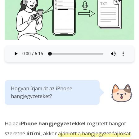
Hogyan írjam át az iPhone
hangjegyzeteket?
Ha az
iPhone hangjegyzetekkel
rögzített hangot
szeretné
átírni
, akkor
ajánlott a hangjegyzet fájlokat