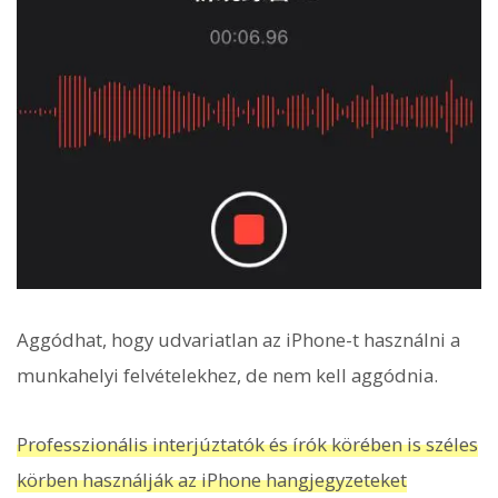
Aggódhat, hogy udvariatlan az iPhone-t használni a
munkahelyi felvételekhez, de nem kell aggódnia.
Professzionális interjúztatók és írók körében is széles
körben használják az iPhone hangjegyzeteket