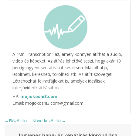
A "Mr. Transcription" az, amely könnyen átírhatja audio,
video és képeket. Az átírás lehetővé teszi, hogy akár 10
percig ingyenesen átiratot készítsen. Másolhatja,
letöltheti, keresheti, törölheti stb. Az átírt szöveget.
Létrehozhat feliratfájlokat is, amelyek ideálisak
interjúvideók átírásához.
HP:
mojiokoshi3.com
Email: mojiokoshi3.com@gmail.com
←Előző cikk
|
Következő cikk→
Ingyenes hang- és képátírás kipróbálása