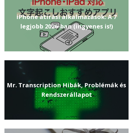
iPhone átírási alkalmazások: A 7
legjobb 2026-ban (ingyenes is!)
Mr. Transcription Hibák, Problémák és
Rendszerállapot