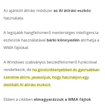
Az ajánlott átírási módszer
az AI átírási eszköz
használata.
A legújabb hangfelismerő mesterséges intelligencia
eszközök használatával
bárki könnyedén
átírhatja a
WMA fájlokat.
A Windows szabványos beszédfelismerő funkcióval
rendelkezik, de
ha gördülékenyebben és gyorsabban
szeretne átírni, javasoljuk, hogy használjon egy
dedikált AI átírási eszközt.
Ebben a cikkben
elmagyarázzuk a WMA fájlok