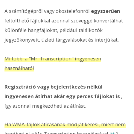
A számítógépről vagy okostelefonról
egyszerűen
feltölthető fájlokkal azonnal szöveggé konvertálhat
különféle hangfájlokat, például találkozók
jegyzőkönyveit, üzleti tárgyalásokat és interjúkat.
Mi több, a "Mr. Transcription" ingyenesen
használható!
Regisztráció vagy bejelentkezés nélkül
ingyenesen átírhat akár egy perces fájlokat is
,
így azonnal megkezdheti az átírást.
Ha WMA-fájlok átírásának módját keresi, miért nem
kezdheti el a Mr. Transcription használatával
itt
?