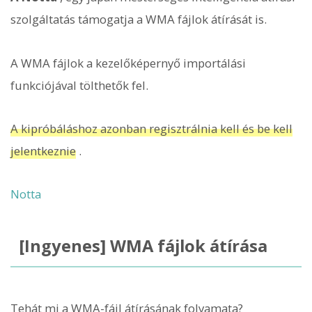
szolgáltatás támogatja a WMA fájlok átírását is.
A WMA fájlok a kezelőképernyő importálási
funkciójával tölthetők fel.
A kipróbáláshoz azonban regisztrálnia kell és be kell
jelentkeznie
.
Notta
[Ingyenes] WMA fájlok átírása
Tehát mi a WMA-fájl átírásának folyamata?