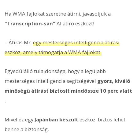
Ha WMA fájlokat szeretne átírni, javasoljuk a
"Transcription-san"
AI átíró eszközt!
– Átírás Mr.
egy mesterséges intelligencia átírási
eszköz, amely támogatja a WMA fájlokat.
Egyedülálló tulajdonsága, hogy a legújabb
mesterséges intelligencia segítségével
gyors, kiváló
minőségű átírást biztosít mindössze 10 perc alatt
.
Mivel ez egy
Japánban készült
eszköz, biztos lehet
benne a biztonság.