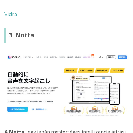
Vidra
3. Notta
A Notta
, egy japán mesterséges intelligencia átírási