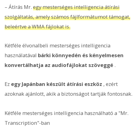
– Átírás Mr.
egy mesterséges intelligencia átírási
szolgáltatás, amely számos fájlformátumot támogat,
beleértve a WMA fájlokat is.
Kétféle élvonalbeli mesterséges intelligencia
használatával
bárki könnyedén és kényelmesen
konvertálhatja az audiofájlokat szöveggé
.
Ez
egy Japánban készült átírási eszköz
, ezért
azoknak ajánlott, akik a biztonságot tartják fontosnak.
Kétféle mesterséges intelligencia használható a "Mr.
Transcription"-ban