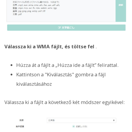
Válassza ki a WMA fájlt, és töltse fel
.
Húzza át a fájlt a „Húzza ide a fájlt” felirattal.
Kattintson a "Kiválasztás" gombra a fájl
kiválasztásához
Válassza ki a fájlt a következő két módszer egyikével: