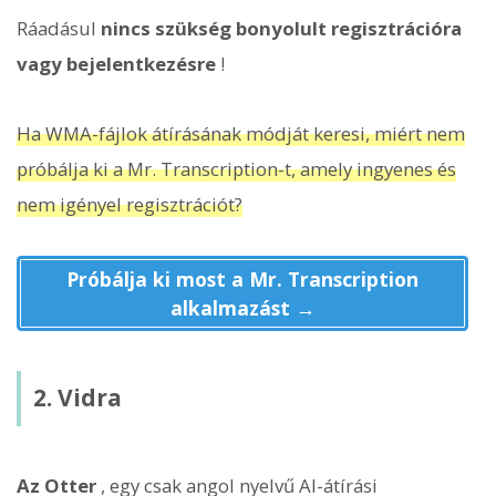
Ráadásul
nincs szükség bonyolult regisztrációra
vagy bejelentkezésre
!
Ha WMA-fájlok átírásának módját keresi, miért nem
próbálja ki a Mr. Transcription-t, amely ingyenes és
nem igényel regisztrációt?
Próbálja ki most a Mr. Transcription
alkalmazást →
2. Vidra
Az Otter
, egy csak angol nyelvű AI-átírási