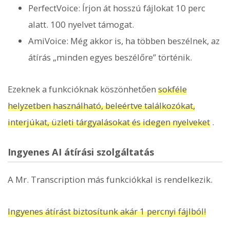
PerfectVoice: Írjon át hosszú fájlokat 10 perc
alatt. 100 nyelvet támogat.
AmiVoice: Még akkor is, ha többen beszélnek, az
átírás „minden egyes beszélőre” történik.
Ezeknek a funkcióknak köszönhetően
sokféle
helyzetben használható, beleértve találkozókat,
interjúkat, üzleti tárgyalásokat és idegen nyelveket
.
Ingyenes AI átírási szolgáltatás
A Mr. Transcription más funkciókkal is rendelkezik.
Ingyenes átírást biztosítunk akár 1 percnyi fájlból!