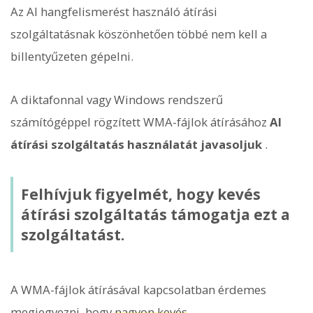
Az AI hangfelismerést használó átírási
szolgáltatásnak köszönhetően többé nem kell a
billentyűzeten gépelni.
A diktafonnal vagy Windows rendszerű
számítógéppel rögzített WMA-fájlok átírásához
AI
átírási szolgáltatás használatát javasoljuk
.
Felhívjuk figyelmét, hogy kevés
átírási szolgáltatás támogatja ezt a
szolgáltatást.
A WMA-fájlok átírásával kapcsolatban érdemes
megjegyezni, hogy
nagyon kevés