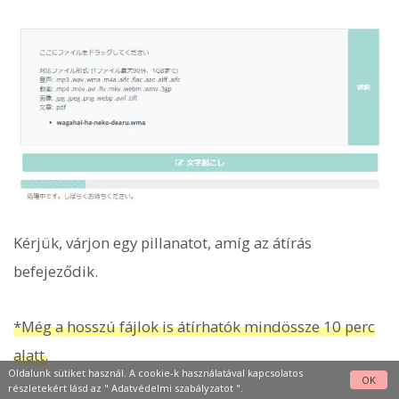
Kérjük, várjon egy pillanatot, amíg az átírás
befejeződik.
*Még a hosszú fájlok is átírhatók mindössze 10 perc
alatt.
Oldalunk sütiket használ. A cookie-k használatával kapcsolatos
OK
részletekért lásd az "
Adatvédelmi szabályzatot
".