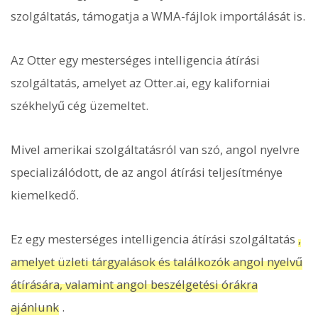
szolgáltatás, támogatja a WMA-fájlok importálását is.
Az Otter egy mesterséges intelligencia átírási
szolgáltatás, amelyet az Otter.ai, egy kaliforniai
székhelyű cég üzemeltet.
Mivel amerikai szolgáltatásról van szó, angol nyelvre
specializálódott, de az angol átírási teljesítménye
kiemelkedő.
Ez egy mesterséges intelligencia átírási szolgáltatás
,
amelyet üzleti tárgyalások és találkozók angol nyelvű
átírására, valamint angol beszélgetési órákra
ajánlunk
.