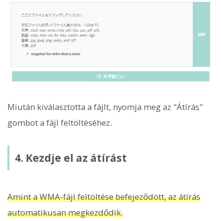
Miután kiválasztotta a fájlt, nyomja meg az "Átírás"
gombot a fájl feltöltéséhez.
4. Kezdje el az átírást
Amint a WMA-fájl feltöltése befejeződött, az átírás
automatikusan megkezdődik.