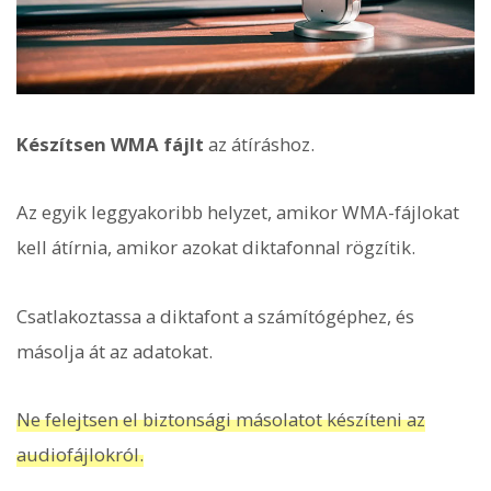
Készítsen WMA fájlt
az átíráshoz.
Az egyik leggyakoribb helyzet, amikor WMA-fájlokat
kell átírnia, amikor azokat diktafonnal rögzítik.
Csatlakoztassa a diktafont a számítógéphez, és
másolja át az adatokat.
Ne felejtsen el biztonsági másolatot készíteni az
audiofájlokról.