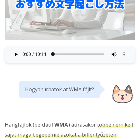
Hogyan írhatok át WMA fájlt?
Hangfájlok (például
WMA)
átírásakor
többé nem kell
saját maga begépelnie azokat a billentyűzeten.