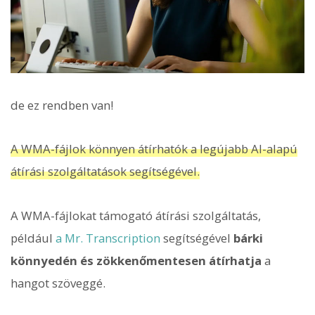
de ez rendben van!
A WMA-fájlok könnyen átírhatók a legújabb AI-alapú
átírási szolgáltatások segítségével.
A WMA-fájlokat támogató átírási szolgáltatás,
például
a Mr. Transcription
segítségével
bárki
könnyedén és zökkenőmentesen átírhatja
a
hangot szöveggé.