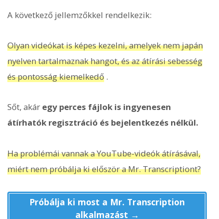
A következő jellemzőkkel rendelkezik:
Olyan videókat is képes kezelni, amelyek nem japán
nyelven tartalmaznak hangot, és az átírási sebesség
és pontosság kiemelkedő
.
Sőt, akár
egy perces fájlok is ingyenesen
átírhatók regisztráció és bejelentkezés nélkül.
Ha problémái vannak a YouTube-videók átírásával,
miért nem próbálja ki először a Mr. Transcriptiont?
Próbálja ki most a Mr. Transcription
alkalmazást →