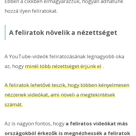
Ebben a cikkben elmagyarázzuk, hogyan adhatunk
hozzá ilyen feliratokat.
A feliratok növelik a nézettséget
A YouTube-videók feliratozásának legnagyobb oka
az, hogy
minél több nézettséget érjünk el
.
A feliratok lehetővé teszik, hogy többen kényelmesen
nézzenek videókat, ami növeli a megtekintések
számát.
Az is nagyon fontos, hogy
a feliratos videókat más
országokból érkezők is megnézhessék a feliratok