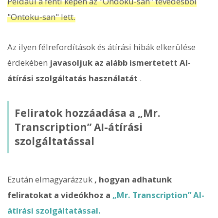
Például a fenti képen az "Ondoku-san" tévedésből
"Ontoku-san" lett.
Az ilyen félrefordítások és átírási hibák elkerülése
érdekében
javasoljuk az alább ismertetett AI-
átírási szolgáltatás használatát
.
Feliratok hozzáadása a „Mr.
Transcription” AI-átírási
szolgáltatással
Ezután elmagyarázzuk
, hogyan adhatunk
feliratokat a videókhoz a
„Mr. Transcription” AI-
átírási szolgáltatással.