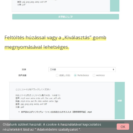
Feltöltés húzással vagy a „Kiválasztás” gomb
megnyomásával lehetséges.
Oldalunk sütiket használ. A cookie-k használatával kapcsolatos
OK
részletekért lásd az "
Adatvédelmi szabályzatot
".