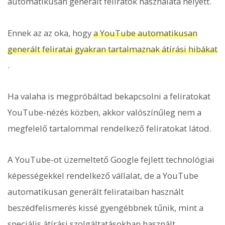
automatikusan generált feliratok használata helyett.
Ennek az az oka, hogy
a YouTube automatikusan
generált feliratai gyakran tartalmaznak átírási hibákat
.
Ha valaha is megpróbáltad bekapcsolni a feliratokat
YouTube-nézés közben, akkor valószínűleg nem a
megfelelő tartalommal rendelkező feliratokat látod.
A YouTube-ot üzemeltető Google fejlett technológiai
képességekkel rendelkező vállalat, de a YouTube
automatikusan generált felirataiban használt
beszédfelismerés kissé gyengébbnek tűnik, mint a
speciális átírási szolgáltatásokban használt