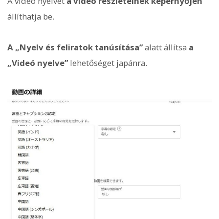
A videó nyelvét
a videó részleteinek képernyőjén
állíthatja be.
A „Nyelv és feliratok tanúsítása”
alatt állítsa
a
„Videó nyelve”
lehetőséget japánra.