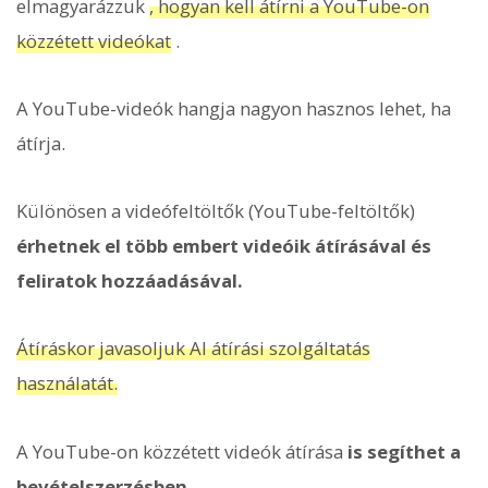
elmagyarázzuk
, hogyan kell átírni a YouTube-on
közzétett videókat
.
A YouTube-videók hangja nagyon hasznos lehet, ha
átírja.
Különösen a videófeltöltők (YouTube-feltöltők)
érhetnek el több embert videóik átírásával és
feliratok hozzáadásával.
Átíráskor javasoljuk AI átírási szolgáltatás
használatát.
A YouTube-on közzétett videók átírása
is segíthet a
bevételszerzésben.