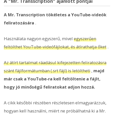
A "Mr. Transscription" ajánlott pontjai
A Mr. Transcription tökéletes a YouTube-videók
feliratozására
.
Használata nagyon egyszerű, mivel
egyszerűen
feltölthet YouTube-videófájlokat, és átírathatja őket
.
Az átírt tartalmat ráadásul kifejezetten feliratozásra
szánt fájlformátumban (.srt fájl) is letöltheti
,
majd
már csak a YouTube-ra kell feltöltenie a fájlt,
hogy jó minőségű feliratokat adjon hozzá.
A cikk későbbi részében részletesen elmagyarázzuk,
hogyan kell használni, miért ne próbálhatná ki a Mr.