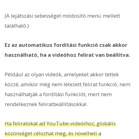
(A lejátszási sebességet módosító menü mellett
található.)
Ez az automatikus fordítási funkció csak akkor
használható, ha a videóhoz felirat van beállítva.
Például az olyan videók, amelyeket akkor tettek
közzé, amikor még nem létezett felirat funkció, nem
használhatják a fordítási funkciót, mert nem
rendelkeznek feliratbeállításokkal.
Ha feliratokat ad YouTube-videóihoz, globális
közönséget célozhat meg, és növelheti a