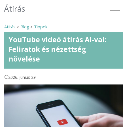
Átírás
Átírás
>
Blog
>
Tippek
YouTube videó átírás AI-val:
Feliratok és nézettség
növelése
2026. június 29.