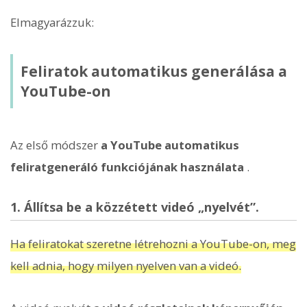
Elmagyarázzuk:
Feliratok automatikus generálása a
YouTube-on
Az első módszer
a YouTube automatikus
feliratgeneráló funkciójának használata
.
1. Állítsa be a közzétett videó „nyelvét”.
Ha feliratokat szeretne létrehozni a YouTube-on, meg
kell adnia, hogy milyen nyelven van a videó.