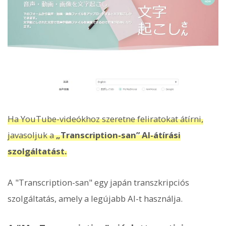
Ha YouTube-videókhoz szeretne feliratokat átírni,
javasoljuk a
„Transcription-san” AI-átírási
szolgáltatást.
A "Transcription-san" egy japán transzkripciós
szolgáltatás, amely a legújabb AI-t használja.