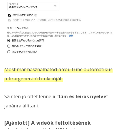
Most már használhatod a YouTube automatikus
feliratgeneráló funkcióját.
Szintén jó ötlet lenne
a "Cím és leírás nyelve"
japánra állítani.
[Ajánlott] A videók feltöltésének