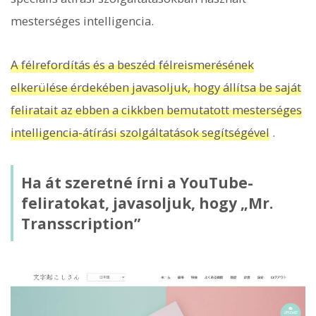
mesterséges intelligencia.
A félrefordítás és a beszéd félreismerésének
elkerülése érdekében javasoljuk, hogy állítsa be saját
feliratait az ebben a cikkben bemutatott mesterséges
intelligencia-átírási szolgáltatások segítségével
.
Ha át szeretné írni a YouTube-
feliratokat, javasoljuk, hogy „Mr.
Transscription”