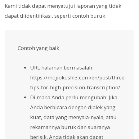
Kami tidak dapat menyetujui laporan yang tidak
dapat diidentifikasi, seperti contoh buruk.
Contoh yang baik
URL halaman bermasalah:
https://mojiokoshi3.com/en/post/three-
tips-for-high-precision-transcription/
Di mana Anda perlu mengubah: Jika
Anda berbicara dengan dialek yang
kuat, data yang menyala-nyala, atau
rekamannya buruk dan suaranya
berisik, Anda tidak akan dapat