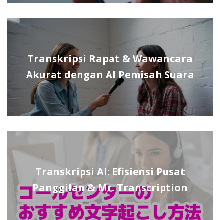
Transkripsi Rapat & Wawancara
Akurat dengan AI Pemisah Suara
Transkripsi AI: Efisiensi Pusat
Panggilan & Mr. Transcription