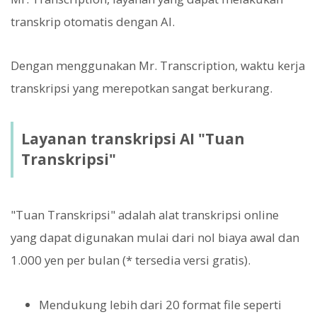
transkrip otomatis dengan AI.
Dengan menggunakan Mr. Transcription, waktu kerja
transkripsi yang merepotkan sangat berkurang.
Layanan transkripsi AI "Tuan
Transkripsi"
"Tuan Transkripsi" adalah alat transkripsi online
yang dapat digunakan mulai dari nol biaya awal dan
1.000 yen per bulan (* tersedia versi gratis).
Mendukung lebih dari 20 format file seperti