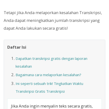
Tetapi jika Anda melaporkan kesalahan Transkripsi,
Anda dapat meningkatkan jumlah transkripsi yang
dapat Anda lakukan secara gratis!
Daftar Isi
Dapatkan transkripsi gratis dengan laporan
kesalahan
Bagaimana cara melaporkan kesalahan?
Ini seperti sebuah trik! Tingkatkan Waktu
Transkripsi Gratis Transkripsi
Jika Anda ingin menyalin teks secara gratis,