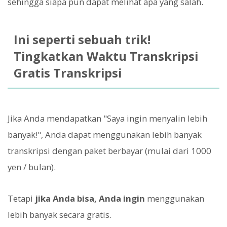
sehingga siapa pun dapat melihat apa yang salah.
Ini seperti sebuah trik!
Tingkatkan Waktu Transkripsi
Gratis Transkripsi
Jika Anda mendapatkan "Saya ingin menyalin lebih
banyak!", Anda dapat menggunakan lebih banyak
transkripsi dengan paket berbayar (mulai dari 1000
yen / bulan).
Tetapi
jika Anda bisa, Anda ingin
menggunakan
lebih banyak secara gratis.