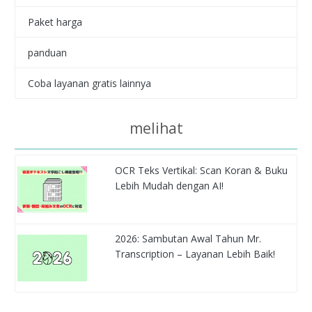
Paket harga
panduan
Coba layanan gratis lainnya
melihat
OCR Teks Vertikal: Scan Koran & Buku
Lebih Mudah dengan AI!
2026: Sambutan Awal Tahun Mr.
Transcription – Layanan Lebih Baik!