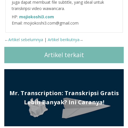
juga dapat membuat file subtitle, yang ideal untuk
transkripsi video wawancara.
HP:
mojiokoshi3.com
Email: mojiokoshi3.com@gmail.com
←Artikel sebelumnya
|
Artikel berikutnya→
Artikel terkait
Mr. Transcription: Transkripsi Gratis
Lebih Banyak? Ini Caranya!