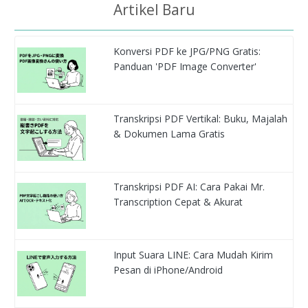
Artikel Baru
Konversi PDF ke JPG/PNG Gratis:
Panduan 'PDF Image Converter'
Transkripsi PDF Vertikal: Buku, Majalah
& Dokumen Lama Gratis
Transkripsi PDF AI: Cara Pakai Mr.
Transcription Cepat & Akurat
Input Suara LINE: Cara Mudah Kirim
Pesan di iPhone/Android