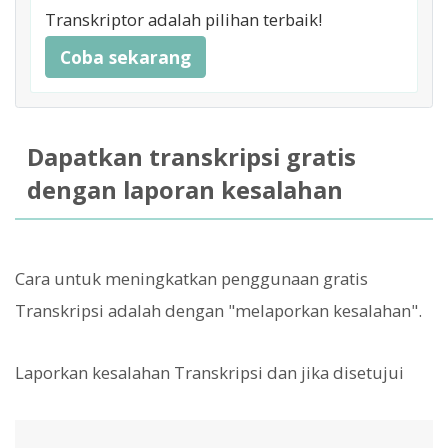
Transkriptor adalah pilihan terbaik!
Coba sekarang
Dapatkan transkripsi gratis
dengan laporan kesalahan
Cara untuk meningkatkan penggunaan gratis
Transkripsi adalah dengan "melaporkan kesalahan".
Laporkan kesalahan Transkripsi dan jika disetujui