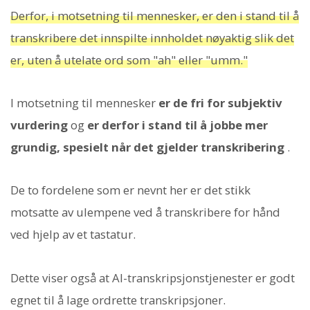
Derfor, i motsetning til mennesker, er den i stand til å
transkribere det innspilte innholdet nøyaktig slik det
er, uten å utelate ord som "ah" eller "umm."
I motsetning til mennesker
er de fri for subjektiv
vurdering
og
er derfor i stand til å jobbe mer
grundig, spesielt når det gjelder transkribering
.
De to fordelene som er nevnt her er det stikk
motsatte av ulempene ved å transkribere for hånd
ved hjelp av et tastatur.
Dette viser også at AI-transkripsjonstjenester er godt
egnet til å lage ordrette transkripsjoner.