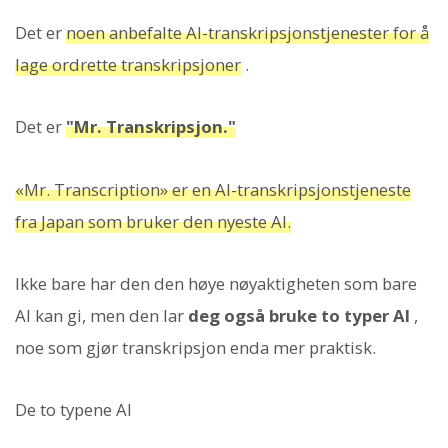
Det er
noen anbefalte AI-transkripsjonstjenester for å
lage ordrette transkripsjoner
.
Det er
"Mr. Transkripsjon."
«Mr. Transcription» er en AI-transkripsjonstjeneste
fra Japan som bruker den nyeste AI.
Ikke bare har den den høye nøyaktigheten som bare
AI kan gi, men den lar
deg også bruke to typer AI
,
noe som gjør transkripsjon enda mer praktisk.
De to typene AI