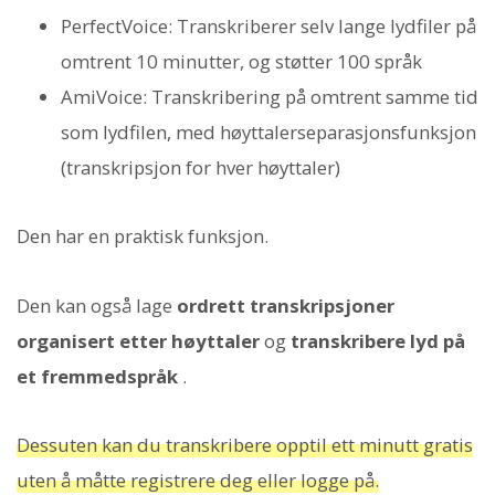
PerfectVoice: Transkriberer selv lange lydfiler på
omtrent 10 minutter, og støtter 100 språk
AmiVoice: Transkribering på omtrent samme tid
som lydfilen, med høyttalerseparasjonsfunksjon
(transkripsjon for hver høyttaler)
Den har en praktisk funksjon.
Den kan også lage
ordrett transkripsjoner
organisert etter høyttaler
og
transkribere lyd på
et fremmedspråk
.
Dessuten kan du transkribere opptil ett minutt gratis
uten å måtte registrere deg eller logge på.