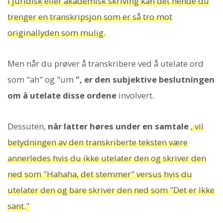
I juridisk eller akademisk skriving kan det hende du
trenger en transkripsjon som er så tro mot
originallyden som mulig.
Men når du prøver å transkribere ved å utelate ord
som "ah" og "um
", er den subjektive beslutningen
om å utelate disse ordene
involvert.
Dessuten,
når latter høres under en samtale
, vil
betydningen av den transkriberte teksten være
annerledes hvis du ikke utelater den og skriver den
ned som "Hahaha, det stemmer" versus hvis du
utelater den og bare skriver den ned som "Det er Ikke
sant."