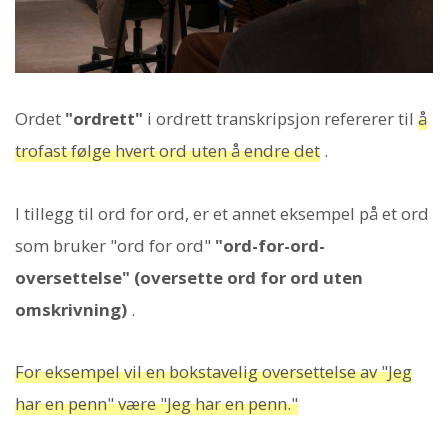
Ordet
"ordrett"
i ordrett transkripsjon refererer til
å
trofast følge hvert ord uten å endre det
.
I tillegg til ord for ord, er et annet eksempel på et ord
som bruker "ord for ord"
"ord-for-ord-
oversettelse" (oversette ord for ord uten
omskrivning)
.
For eksempel vil en bokstavelig oversettelse av "Jeg
har en penn" være "Jeg har en penn."