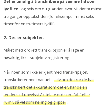
Det er umulig å transkribere på samme tid som
lydfilen
, og selv om du gjør det jevnt, vil det ta minst
tre ganger opptakstiden (for eksempel minst seks
timer for en to-timers lydfil) .
2. Det er subjektivt
Målet med ordrett transkripsjon er å lage en
nøyaktig, ikke-subjektiv registrering.
Når noen som ikke er kjent med transkripsjon,
transkriberer noe manuelt,
selv om de tror de har
transkribert det akkurat som det er, har de en
tendens til ubevisst å utelate ord som "ah" eller
"um", så vel som nøling og glipper
.