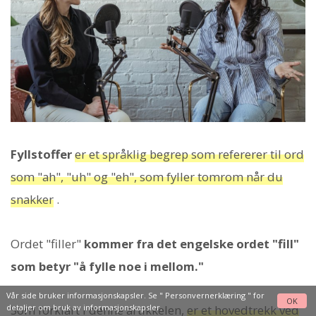
Fyllstoffer
er et språklig begrep som refererer til ord
som "ah", "uh" og "eh", som fyller tomrom når du
snakker
.
Ordet "filler"
kommer fra det engelske ordet "fill"
som betyr "å fylle noe i mellom."
Vår side bruker informasjonskapsler. Se "
Personvernerklæring
" for
OK
detaljer om bruk av informasjonskapsler.
Som forklart i denne artikkelen,
er et hovedtrekk ved