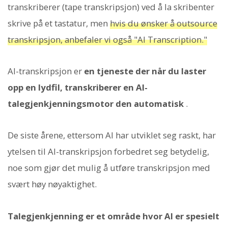
transkriberer (tape transkripsjon) ved å la skribenter
skrive på et tastatur, men
hvis du ønsker å outsource
transkripsjon, anbefaler vi også "AI Transcription."
AI-transkripsjon er
en tjeneste der når du laster
opp en lydfil, transkriberer en AI-
talegjenkjenningsmotor den automatisk
.
De siste årene, ettersom AI har utviklet seg raskt, har
ytelsen til AI-transkripsjon forbedret seg betydelig,
noe som gjør det mulig å utføre transkripsjon med
svært høy nøyaktighet.
Talegjenkjenning er et område hvor AI er spesielt