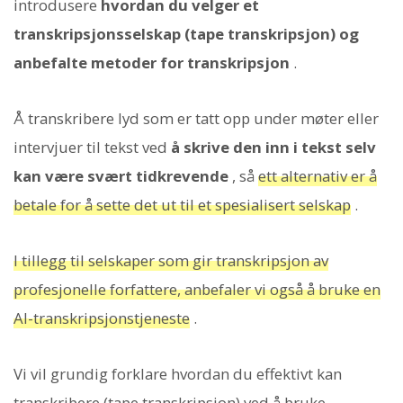
introdusere
hvordan du velger et
transkripsjonsselskap (tape transkripsjon) og
anbefalte metoder for transkripsjon
.
Å transkribere lyd som er tatt opp under møter eller
intervjuer til tekst ved
å skrive den inn i tekst selv
kan være svært tidkrevende
, så
ett alternativ er å
betale for å sette det ut til et spesialisert selskap
.
I tillegg til selskaper som gir transkripsjon av
profesjonelle forfattere, anbefaler vi også å bruke en
AI-transkripsjonstjeneste
.
Vi vil grundig forklare hvordan du effektivt kan
transkribere (tape transkripsjon) ved å bruke