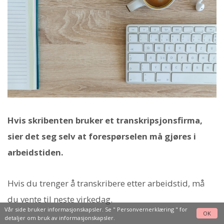
Hvis skribenten bruker et transkripsjonsfirma,
sier det seg selv at forespørselen må gjøres i
arbeidstiden.
Hvis du trenger å transkribere etter arbeidstid, må
du vente til neste virkedag.
Vår side bruker informasjonskapsler. Se "
Personvernerklæring
" for
OK
detaljer om bruk av informasjonskapsler.