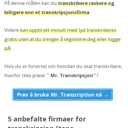
På denne måten kan du
transkribere raskere og
billigere enn et transkripsjonsfirma
.
Videre
kan opptil ett minutt med lyd transkriberes
gratis uten at du trenger å registrere deg eller logge
på!
Hvis du er forvirret om hvordan du skal transkribere,
hvorfor ikke prøve
`` Mr. Transkripsjon''
?
Prøv å bruke Mr. Transcription nå →
5 anbefalte firmaer for