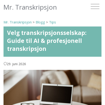
Mr. Transkripsjon
Mr. Transkripsjon
>
Blogg
>
Tips
Velg transkripsjonsselskap:
Guide til AI & profesjonell
transkripsjon
29. juni 2026