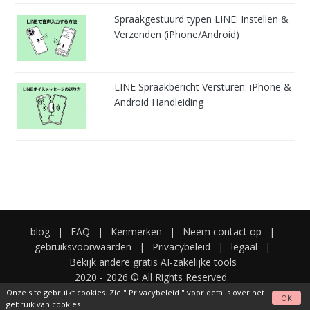
Spraakgestuurd typen LINE: Instellen &
Verzenden (iPhone/Android)
LINE Spraakbericht Versturen: iPhone &
Android Handleiding
blog
|
FAQ
|
Kenmerken
|
Neem contact op
|
gebruiksvoorwaarden
|
Privacybeleid
|
legaal
|
Bekijk andere gratis AI-zakelijke tools
2020 -
2026
© All Rights Reserved.
Onze site gebruikt cookies. Zie "
Privacybeleid
" voor details over het
OK
gebruik van cookies.