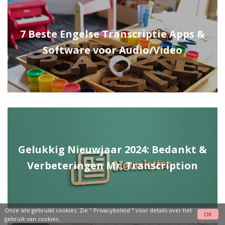
7 Beste Engelse Transcriptie Apps &
Software voor Audio/Video
Gelukkig Nieuwjaar 2024: Bedankt &
Verbeteringen Mr. Transcription
Onze site gebruikt cookies. Zie "
Privacybeleid
" voor details over het
OK
gebruik van cookies.