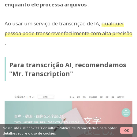
enquanto ele processa arquivos
.
Ao usar um serviço de transcrição de IA,
qualquer
pessoa pode transcrever facilmente com alta precisão
.
Para transcrição AI, recomendamos
"Mr. Transcription"
Nosso site usa cookies. Consulte "
Política de Privacidade
" para obter
OK
detalhes sobre o uso de cookies.