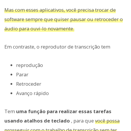
Mas com esses aplicativos, você precisa trocar de
software sempre que quiser pausar ou retroceder o
áudio para ouvi-lo novamente.
Em contraste, o reprodutor de transcrição tem
reprodução
Parar
Retroceder
Avanço rápido
Tem
uma função para realizar essas tarefas
usando atalhos de teclado
, para que
você possa
prosseguir com o trabalho de transcrição sem ter