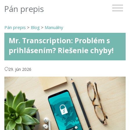
Pán prepis
Pán prepis
>
Blog
>
Manuálny
Mr. Transcription: Problém s
prihlásením? Riešenie chyby!
29. jún 2026