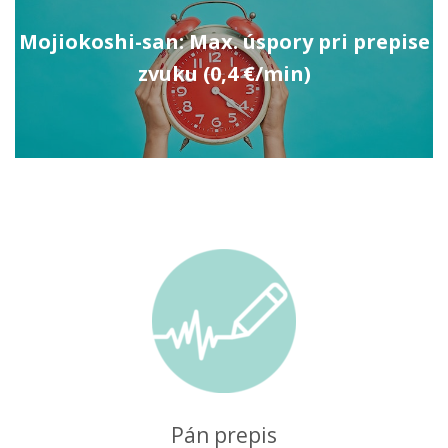
Mojiokoshi-san: Max. úspory pri prepise
zvuku (0,4 €/min)
Pán prepis