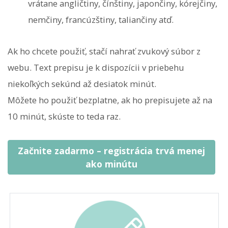
vrátane angličtiny, čínštiny, japončiny, kórejčiny,
nemčiny, francúzštiny, taliančiny atď.
Ak ho chcete použiť, stačí nahrať zvukový súbor z
webu. Text prepisu je k dispozícii v priebehu
niekoľkých sekúnd až desiatok minút.
Môžete ho použiť bezplatne, ak ho prepisujete až na
10 minút, skúste to teda raz.
Začnite zadarmo – registrácia trvá menej
ako minútu