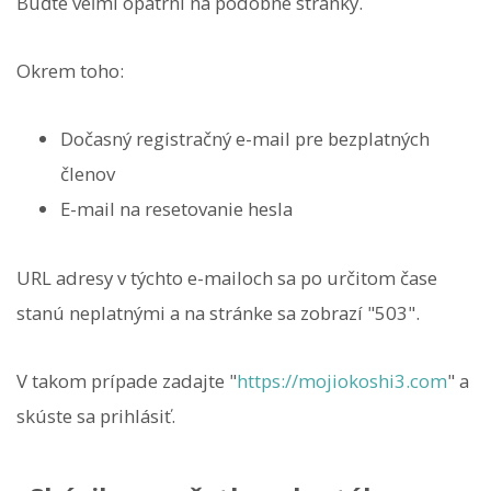
Buďte veľmi opatrní na podobné stránky.
Okrem toho:
Dočasný registračný e-mail pre bezplatných
členov
E-mail na resetovanie hesla
URL adresy v týchto e-mailoch sa po určitom čase
stanú neplatnými a na stránke sa zobrazí "503".
V takom prípade zadajte "
https://mojiokoshi3.com
" a
skúste sa prihlásiť.