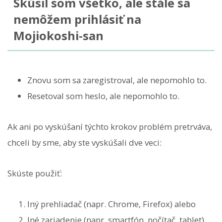
Skúsil som všetko, ale stále sa
nemôžem prihlásiť na
Mojiokoshi-san
Znovu som sa zaregistroval, ale nepomohlo to.
Resetoval som heslo, ale nepomohlo to.
Ak ani po vyskúšaní týchto krokov problém pretrváva,
chceli by sme, aby ste vyskúšali dve veci:
Skúste použiť:
Iný prehliadač (napr. Chrome, Firefox) alebo
Iné zariadenie (napr. smartfón, počítač, tablet)