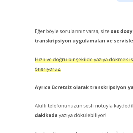
Eğer böyle sorularınız varsa, size
ses dosya
transkripsiyon uygulamaları ve servisle
Hızlı ve doğru bir şekilde yazıya dökmek is
öneriyoruz.
Ayrıca ücretsiz olarak transkripsiyon ya
Akıllı telefonunuzun sesli notuyla kaydedi
dakikada
yazıya dökülebiliyor!