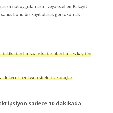
sesli not uygulamasını veya özel bir IC kayıt
arsanız, bunu bir kayıt olarak geri okumak
 dakikadan bir saate kadar olan bir ses kaydını
ya dökecek özel web siteleri ve araçlar
skripsiyon sadece 10 dakikada