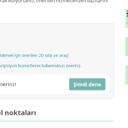
merak ediyorsanız, önerilen hizmetlerden bazılarını
dökmek için önerilen 20 site ve araç!
kripsiyon hizmetlerini kullanmanızı öneririz.
neririz!
Şimdi dene
l noktaları