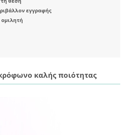
στή θέση
εριβάλλον εγγραφής
υ ομιλητή
ικρόφωνο καλής ποιότητας