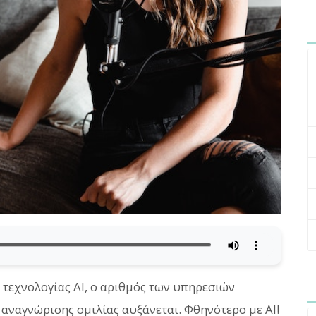
ς τεχνολογίας AI, ο αριθμός των υπηρεσιών
ναγνώρισης ομιλίας αυξάνεται. Φθηνότερο με AI!