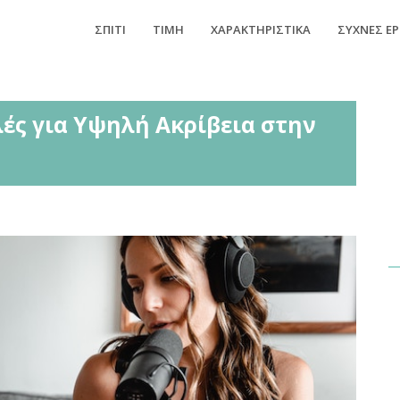
ΣΠΊΤΙ
ΤΙΜΉ
ΧΑΡΑΚΤΗΡΙΣΤΙΚΆ
ΣΥΧΝΈΣ Ε
ές για Υψηλή Ακρίβεια στην