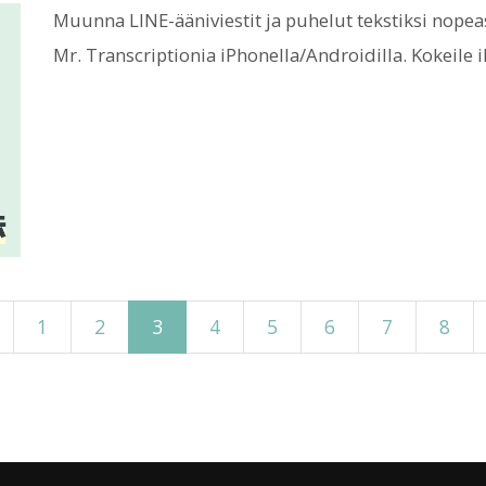
Muunna LINE-ääniviestit ja puhelut tekstiksi nopea
Mr. Transcriptionia iPhonella/Androidilla. Kokeile 
1
2
3
4
5
6
7
8