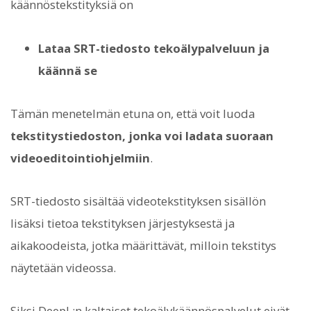
käännöstekstityksiä on
Lataa SRT-tiedosto tekoälypalveluun ja
käännä se
Tämän menetelmän etuna on, että voit luoda
tekstitystiedoston, jonka voi ladata suoraan
videoeditointiohjelmiin
.
SRT-tiedosto sisältää videotekstityksen sisällön
lisäksi tietoa tekstityksen järjestyksestä ja
aikakoodeista, jotka määrittävät, milloin tekstitys
näytetään videossa.
Siksi DeepL:n kaltaiset tekoälykäännöspalvelut eivät