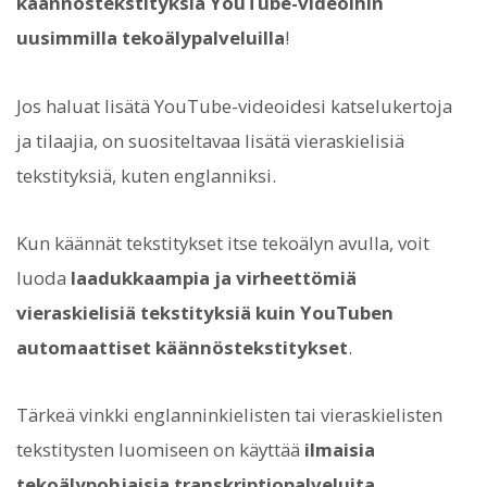
käännöstekstityksiä YouTube-videoihin
uusimmilla tekoälypalveluilla
!
Jos haluat lisätä YouTube-videoidesi katselukertoja
ja tilaajia, on suositeltavaa lisätä vieraskielisiä
tekstityksiä, kuten englanniksi.
Kun käännät tekstitykset itse tekoälyn avulla, voit
luoda
laadukkaampia ja virheettömiä
vieraskielisiä tekstityksiä kuin YouTuben
automaattiset käännöstekstitykset
.
Tärkeä vinkki englanninkielisten tai vieraskielisten
tekstitysten luomiseen on käyttää
ilmaisia
tekoälypohjaisia transkriptiopalveluita
.