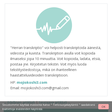
"Herran transkriptio" voi helposti transkriptoida äänestä,
videosta ja kuvista. Transkription avulla voit kopioida
ilmaiseksi jopa 10 minuuttia. Voit kopioida, ladata, etsiä,
poistaa jne. Kirjoitetun tekstin. Voit myös luoda
tekstitystiedostoja, mikä on ihanteellinen
haastatteluvideoiden transkriptioon.
HP:
mojiokoshi3.com
Email: mojiokoshi3.com@gmail.com
←Edellinen artikkeli
|
Seuraava artikkeli→
Sivustomme käyttää evästeitä Katso "
Tietosuojakäytäntö
" saadaksesi
OK
lisätietoja evästeiden käytöstä.