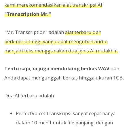
kami merekomendasikan alat transkripsi AI
"Transcription Mr."
"Mr. Transcription" adalah
alat terbaru dan
berkinerja tinggi yang dapat mengubah audio
menjadi teks menggunakan dua jenis AI mutakhir.
Tentu saja, ia juga mendukung berkas WAV
dan
Anda dapat mengunggah berkas hingga ukuran 1GB.
Dua AI terbaru adalah
PerfectVoice: Transkripsi sangat cepat hanya
dalam 10 menit untuk file panjang, dengan