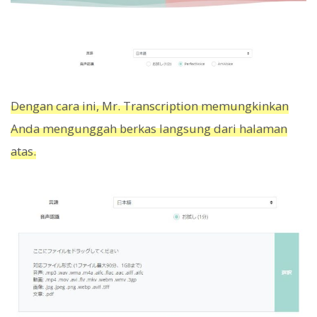
Dengan cara ini, Mr. Transcription memungkinkan
Anda mengunggah berkas langsung dari halaman
atas.