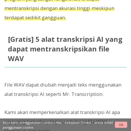
mentranskripsi dengan akurasi tinggi meskipun
terdapat sedikit gangguan.
[Gratis] 5 alat transkripsi AI yang
dapat mentranskripsikan file
WAV
File WAV dapat diubah menjadi teks menggunakan
alat transkripsi AI seperti Mr. Transcription.
Kami akan memperkenalkan alat transkripsi AI apa
saja yang tersedia yang mendukung file WAV,
Situs kami menggunakan cookie Lihat "
Kebijakan Privasi
" untuk detail
OK
penggunaan cookie.
termasuk alat gratis.