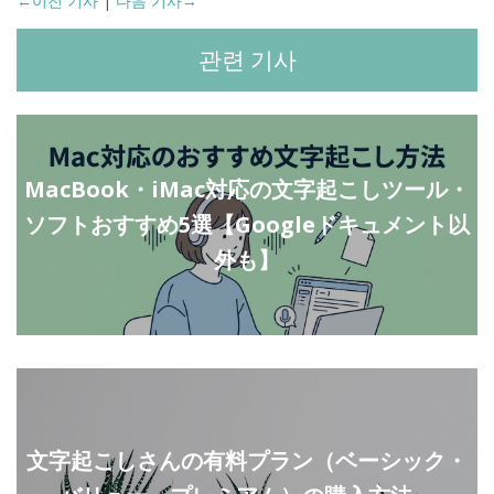
←이전 기사
|
다음 기사→
관련 기사
MacBook・iMac対応の文字起こしツール・
ソフトおすすめ5選【Googleドキュメント以
外も】
文字起こしさんの有料プラン（ベーシック・