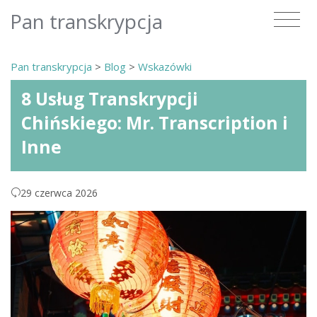
Pan transkrypcja
Pan transkrypcja
>
Blog
>
Wskazówki
8 Usług Transkrypcji
Chińskiego: Mr. Transcription i
Inne
29 czerwca 2026