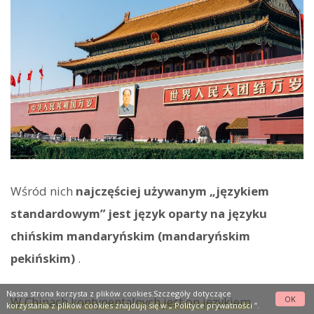
Wśród nich
najczęściej używanym „językiem
standardowym” jest język oparty na języku
chińskim mandaryńskim (mandaryńskim
pekińskim)
.
Nasza strona korzysta z plików cookies.Szczegóły dotyczące
OK
W Chinach kontynentalnych jest on językiem
korzystania z plików cookies znajdują się w „
Polityce prywatności
”.