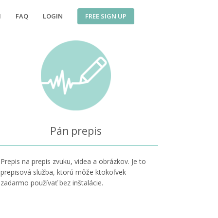
FREE SIGN UP
I
FAQ
LOGIN
Pán prepis
Prepis na prepis zvuku, videa a obrázkov. Je to
prepisová služba, ktorú môže ktokoľvek
zadarmo používať bez inštalácie.