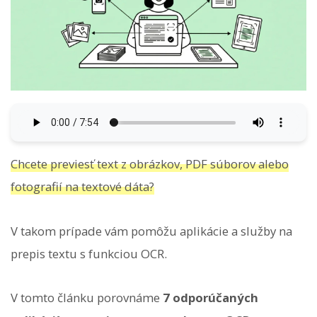
Chcete previesť text z obrázkov, PDF súborov alebo
fotografií na textové dáta?
V takom prípade vám pomôžu aplikácie a služby na
prepis textu s funkciou OCR.
V tomto článku porovnáme
7 odporúčaných