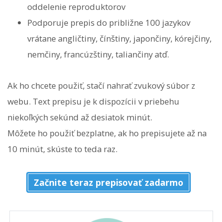
oddelenie reproduktorov
Podporuje prepis do približne 100 jazykov
vrátane angličtiny, čínštiny, japončiny, kórejčiny,
nemčiny, francúzštiny, taliančiny atď.
Ak ho chcete použiť, stačí nahrať zvukový súbor z
webu. Text prepisu je k dispozícii v priebehu
niekoľkých sekúnd až desiatok minút.
Môžete ho použiť bezplatne, ak ho prepisujete až na
10 minút, skúste to teda raz.
Začnite teraz prepisovať zadarmo