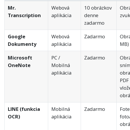
Mr.
Webová
10 obrázkov
Obrá
Transcription
aplikácia
denne
zvuk
zadarmo
Google
Webová
Zadarmo
Obrá
Dokumenty
aplikácia
MB)
Microsoft
PC /
Zadarmo
Obrá
OneNote
Mobilná
sní
aplikácia
obra
PDF 
vlož
obrá
LINE (funkcia
Mobilná
Zadarmo
Fote
OCR)
aplikácia
foto
obrá