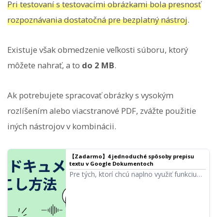
Pri testovaní s testovacími obrázkami bola presnosť
rozpoznávania dostatočná pre bezplatný nástroj
.
Existuje však obmedzenie veľkosti súboru, ktorý
môžete nahrať, a to
do 2 MB
.
Ak potrebujete spracovať obrázky s vysokým
rozlíšením alebo viacstranové PDF, zvážte použitie
iných nástrojov v kombinácii.
【Zadarmo】4 jednoduché spôsoby prepisu
textu v Google Dokumentoch
Pre tých, ktorí chcú naplno využiť funkciu
hlasového zadávania v Google
Dokumentoch, podrobne vysvetľujeme,
ako prepisovať v reálnom čase,
digitalizovať zvukové dáta, vytvárať zápisy z