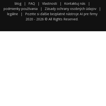
blog
|
FAQ
|
Vlastnosti
|
Kontaktuj nás
|
podmienky používania
|
Zásady ochrany osobných údajov
|
legálne
|
Pozrite si ďalšie bezplatné nástroje AI pre firmy
2020 -
2026
© All Rights Reserved.