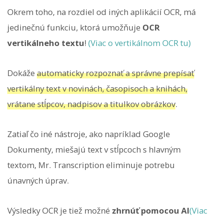
Okrem toho, na rozdiel od iných aplikácií OCR, má
jedinečnú funkciu, ktorá umožňuje
OCR
vertikálneho textu
!
(Viac o vertikálnom OCR tu)
Dokáže
automaticky rozpoznať a správne prepísať
vertikálny text v novinách, časopisoch a knihách,
vrátane stĺpcov, nadpisov a titulkov obrázkov
.
Zatiaľ čo iné nástroje, ako napríklad Google
Dokumenty, miešajú text v stĺpcoch s hlavným
textom, Mr. Transcription eliminuje potrebu
únavných úprav.
Výsledky OCR je tiež možné
zhrnúť pomocou AI
(Viac