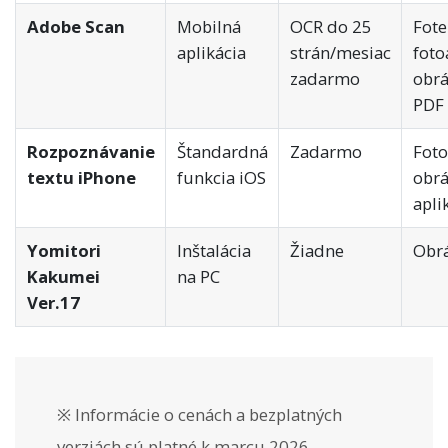
Adobe Scan
Mobilná
OCR do 25
Fote
aplikácia
strán/mesiac
foto
zadarmo
obr
PDF
Rozpoznávanie
Štandardná
Zadarmo
Foto
textu iPhone
funkcia iOS
obrá
apli
Yomitori
Inštalácia
Žiadne
Obrá
Kakumei
na PC
Ver.17
※ Informácie o cenách a bezplatných
verziách sú platné k marcu 2026.