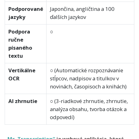
Podporované
Japončina, angličtina a 100
jazyky
ďalších jazykov
Podpora
○
ručne
písaného
textu
Vertikálne
○ (Automatické rozpoznávanie
OCR
stĺpcov, nadpisov a titulkov v
novinách, časopisoch a knihách)
AI zhrnutie
○ (3-riadkové zhrnutie, zhrnutie,
analýza obsahu, tvorba otázok a
odpovedí)
„Mr. Transcription“
je webová aplikácia, ktorá