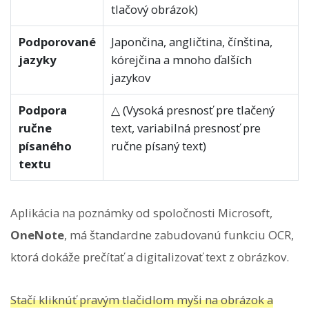
tlačový obrázok)
Podporované
Japončina, angličtina, čínština,
jazyky
kórejčina a mnoho ďalších
jazykov
Podpora
△ (Vysoká presnosť pre tlačený
ručne
text, variabilná presnosť pre
písaného
ručne písaný text)
textu
Aplikácia na poznámky od spoločnosti Microsoft,
OneNote
, má štandardne zabudovanú funkciu OCR,
ktorá dokáže prečítať a digitalizovať text z obrázkov.
Stačí kliknúť pravým tlačidlom myši na obrázok a